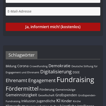
Schlagwörter
Demokratie
Corona
Bildung
Deutsche Stiftung für
Crowdfunding
Digitalisierung
DSEE
Engagement und Ehrenamt
Fundraising
Engagement
Ehrenamt
Fördermittel
Förderung
Gemeinnützige
Gemeinnützigkeit
Großspenden
Gesellschaft
Großspenden-
KI
Kinder
Inklusion
Jugendliche
Fundraising
Kirche
Klimaschutz
künstliche Intelligenz