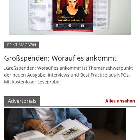
u
n
g
e
n
PRINT-MAGAZIN
Großspenden: Worauf es ankommt
„Großspenden: Worauf es ankommt“ ist Themenschwerpunkt
der neuen Ausgabe. Interviews und Best Practice aus NPOs.
Mit kostenloser Leseprobe.
Advertorials
Alles ansehen