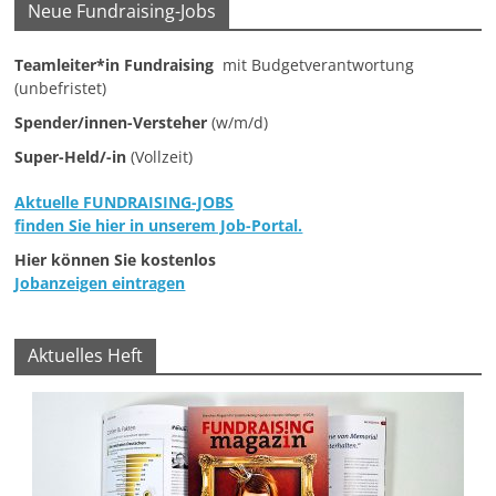
Neue Fundraising-Jobs
e
n
Teamleiter*in Fundraising
mit Budgetverantwortung
|
(unbefristet)
V
Spender/innen-Versteher
(w/m/d)
e
Super-Held/-in
(Vollzeit)
r
Aktuelle FUNDRAISING-JOBS
e
finden Sie hier in unserem Job-Portal.
i
Hier können Sie kostenlos
n
Jobanzeigen eintragen
e
|
Aktuelles Heft
S
t
i
f
t