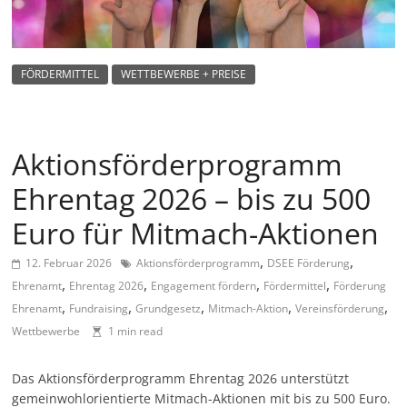
m
a
g
FÖRDERMITTEL
WETTBEWERBE + PREISE
a
z
i
Aktionsförderprogramm
n
Ehrentag 2026 – bis zu 500
f
ü
Euro für Mitmach-Aktionen
r
,
,
12. Februar 2026
Aktionsförderprogramm
DSEE Förderung
S
,
,
,
,
Ehrenamt
Ehrentag 2026
Engagement fördern
Fördermittel
Förderung
o
,
,
,
,
,
Ehrenamt
Fundraising
Grundgesetz
Mitmach-Aktion
Vereinsförderung
z
Wettbewerbe
1 min read
i
a
Das Aktionsförderprogramm Ehrentag 2026 unterstützt
l
gemeinwohlorientierte Mitmach-Aktionen mit bis zu 500 Euro.