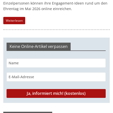
Einzelpersonen können ihre Engagement-Ideen rund um den
-
Ehrentag im Mai 2026 online einreichen.
M
a
Weiterlesen
r
k
e
Keine Online-Artikel verpassen
t
i
n
g
|
S
p
e
n
d