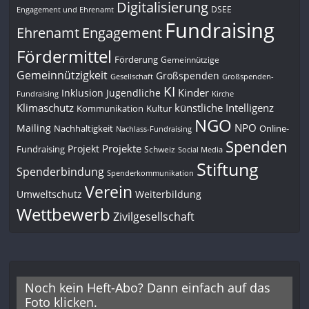
Digitalisierung
DSEE
Engagement und Ehrenamt
Fundraising
Engagement
Ehrenamt
Fördermittel
Förderung
Gemeinnützige
Gemeinnützigkeit
Großspenden
Gesellschaft
Großspenden-
KI
Kinder
Inklusion
Jugendliche
Fundraising
Kirche
Klimaschutz
künstliche Intelligenz
Kommunikation
Kultur
NGO
NPO
Mailing
Nachhaltigkeit
Online-
Nachlass-Fundraising
Spenden
Projekte
Projekt
Fundraising
Schweiz
Social Media
Stiftung
Spenderbindung
Spenderkommunikation
Verein
Umweltschutz
Weiterbildung
Wettbewerb
Zivilgesellschaft
Noch kein Heft-Abo? Dann einfach auf das
Foto klicken.