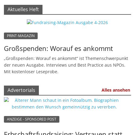
n
Aktuelles Heft
|
V
e
PRINT-MAGAZIN
r
Großspenden: Worauf es ankommt
e
i
„Großspenden: Worauf es ankommt“ ist Themenschwerpunkt
der neuen Ausgabe. Interviews und Best Practice aus NPOs.
n
Mit kostenloser Leseprobe.
e
|
Advertorials
Alles ansehen
S
t
i
f
ANZEIGE - SPONSORED POST
t
Erbschaftsfundraising: Vertrauen statt
u