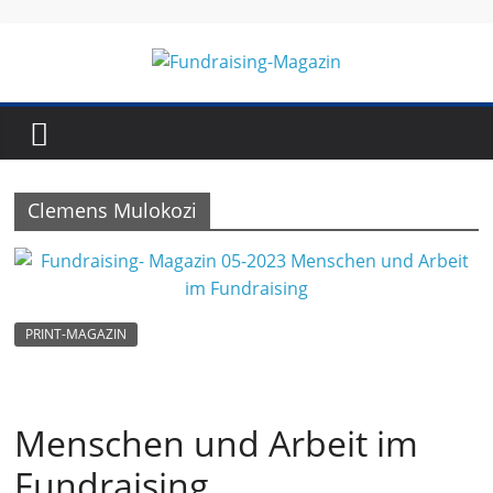
Skip
to
content
Fundraising-
Magazin
Clemens Mulokozi
B
r
a
n
PRINT-MAGAZIN
c
h
e
Menschen und Arbeit im
n
Fundraising
m