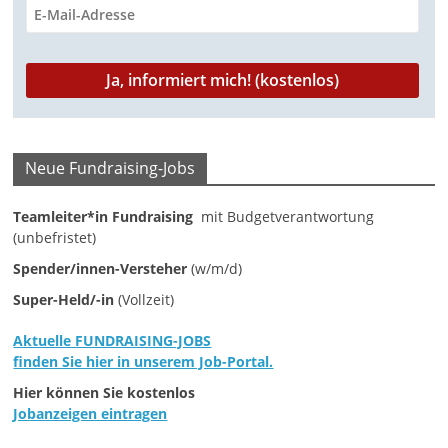
M
a
r
k
e
t
Neue Fundraising-Jobs
i
Teamleiter*in Fundraising
mit Budgetverantwortung
n
(unbefristet)
g
Spender/innen-Versteher
(w/m/d)
|
Super-Held/-in
(Vollzeit)
S
p
Aktuelle FUNDRAISING-JOBS
e
finden Sie hier in unserem Job-Portal.
n
Hier können Sie kostenlos
Jobanzeigen eintragen
d
e