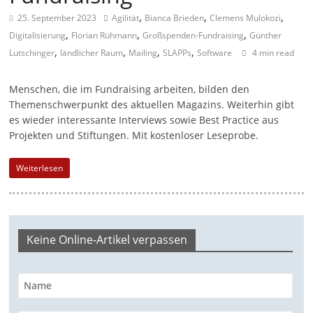
,
,
,
a
25. September 2023
Agilität
Bianca Brieden
Clemens Mulokozi
,
,
,
Digitalisierung
Florian Rühmann
g
Großspenden-Fundraising
Günther
,
,
,
,
Lutschinger
ländlicher Raum
Mailing
SLAPPs
Software
4 min read
a
z
Menschen, die im Fundraising arbeiten, bilden den
i
Themenschwerpunkt des aktuellen Magazins. Weiterhin gibt
n
es wieder interessante Interviews sowie Best Practice aus
f
Projekten und Stiftungen. Mit kostenloser Leseprobe.
ü
Weiterlesen
r
S
o
z
Keine Online-Artikel verpassen
i
a
l
-