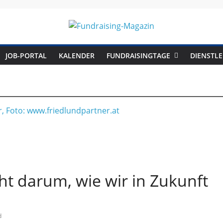
Fundraising-
JOB-PORTAL
KALENDER
FUNDRAISINGTAGE
DIENSTLE
Magazin
B
r
a
n
c
eht darum, wie wir in Zukunft
h
e
n
d
m