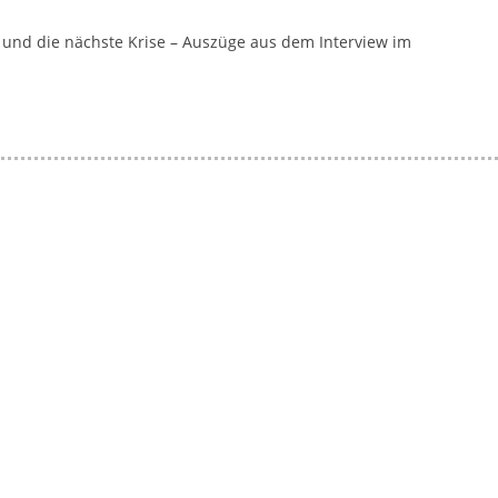
a
 und die nächste Krise – Auszüge aus dem Interview im
g
a
z
i
n
f
ü
r
S
o
z
i
a
l
-