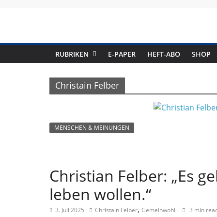
Skip
to
content
RUBRIKEN
E-PAPER
HEFT-ABO
SHOP
Christain Felber
MENSCHEN & MEINUNGEN
Christian Felber: „Es g
leben wollen.“
,
3. Juli 2025
Christain Felber
Gemeinwohl
3 min rea