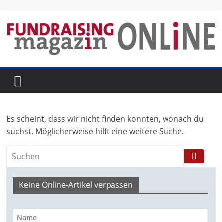
Skip
to
content
Fundraising-
Magazin
Es scheint, dass wir nicht finden konnten, wonach du
B
suchst. Möglicherweise hilft eine weitere Suche.
r
a
n
c
Keine Online-Artikel verpassen
h
e
n