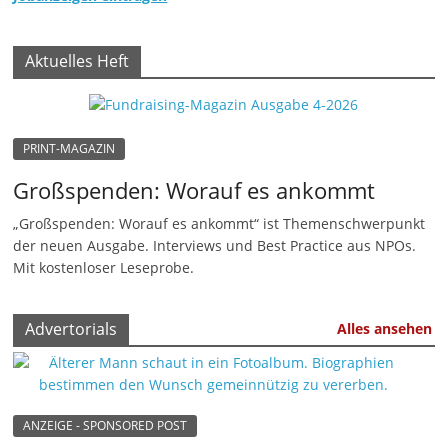
-
M
Aktuelles Heft
a
r
k
PRINT-MAGAZIN
e
t
Großspenden: Worauf es ankommt
i
„Großspenden: Worauf es ankommt“ ist Themenschwerpunkt
n
der neuen Ausgabe. Interviews und Best Practice aus NPOs.
Mit kostenloser Leseprobe.
g
|
S
Advertorials
Alles ansehen
p
e
n
ANZEIGE - SPONSORED POST
d