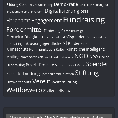
Demokratie
Corona
Bildung
Deutsche Stiftung für
Crowdfunding
Digitalisierung
DSEE
Engagement und Ehrenamt
Fundraising
Engagement
Ehrenamt
Fördermittel
Förderung
Gemeinnützige
Gemeinnützigkeit
Großspenden
Gesellschaft
Großspenden-
KI
Kinder
Inklusion
Jugendliche
Fundraising
Kirche
Klimaschutz
künstliche Intelligenz
Kommunikation
Kultur
NGO
NPO
Mailing
Nachhaltigkeit
Online-
Nachlass-Fundraising
Spenden
Projekte
Projekt
Fundraising
Schweiz
Social Media
Stiftung
Spenderbindung
Spenderkommunikation
Verein
Umweltschutz
Weiterbildung
Wettbewerb
Zivilgesellschaft
Noch kein Heft-Abo? Dann einfach auf das