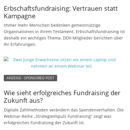
e
Erbschaftsfundraising: Vertrauen statt
n
Kampagne
|
Immer mehr Menschen bedenken gemeinnützige
V
Organisationen in ihrem Testament. Erbschaftsfundraising ist
e
deshalb ein wichtiges Thema. DDV-Mitglieder berichten über
Ihr Erfahrungen.
r
e
i
n
e
ANZEIGE - SPONSORED POST
|
Wie sieht erfolgreiches Fundraising der
S
Zukunft aus?
t
Digitale Zahlmethoden verändern das Spendenverhalten. Die
i
Webinar-Reihe „StrategieImpuls Fundraising“ zeigt was
f
erfolgreiches Fundraising der Zukunft ist.
t