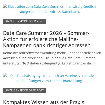
u
n
g
ANZEIGE - SPONSORED POST
e
n
Data Care Summer 2026 – Sommer-
Aktion für erfolgreiche Mailing-
Kampagnen dank richtiger Adressen
Keine Ressourcenverschwendung mehr! Spendenbriefe sollen
Adressen auch erreichen. Die Initiative Data Care Summer
unterstützt NGO dabei kostengüntig. Es geht ganz einfach.
ANZEIGE - SPONSORED POST
Kompaktes Wissen aus der Praxis: