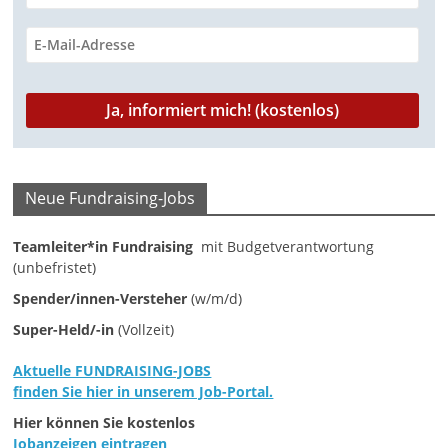
m
a
g
a
z
i
n
Neue Fundraising-Jobs
f
ü
Teamleiter*in Fundraising
mit Budgetverantwortung
(unbefristet)
r
S
Spender/innen-Versteher
(w/m/d)
o
Super-Held/-in
(Vollzeit)
z
Aktuelle FUNDRAISING-JOBS
i
finden Sie hier in unserem Job-Portal.
a
Hier können Sie kostenlos
l
Jobanzeigen eintragen