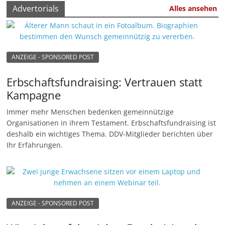
Advertorials
u
Alles ansehen
n
g
e
ANZEIGE - SPONSORED POST
n
Erbschaftsfundraising: Vertrauen statt
Kampagne
Immer mehr Menschen bedenken gemeinnützige
Organisationen in ihrem Testament. Erbschaftsfundraising ist
deshalb ein wichtiges Thema. DDV-Mitglieder berichten über
Ihr Erfahrungen.
ANZEIGE - SPONSORED POST