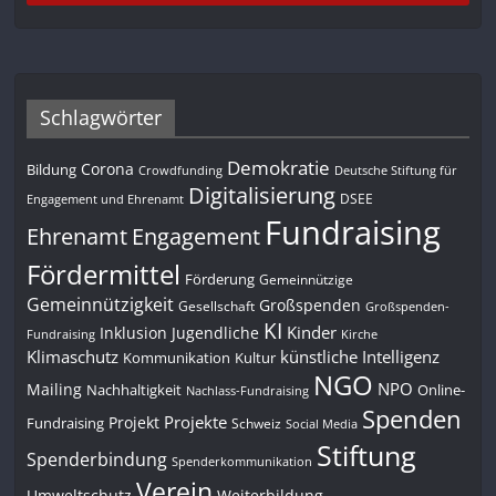
Schlagwörter
Demokratie
Corona
Bildung
Deutsche Stiftung für
Crowdfunding
Digitalisierung
DSEE
Engagement und Ehrenamt
Fundraising
Engagement
Ehrenamt
Fördermittel
Förderung
Gemeinnützige
Gemeinnützigkeit
Großspenden
Gesellschaft
Großspenden-
KI
Kinder
Inklusion
Jugendliche
Fundraising
Kirche
Klimaschutz
künstliche Intelligenz
Kommunikation
Kultur
NGO
NPO
Mailing
Nachhaltigkeit
Online-
Nachlass-Fundraising
Spenden
Projekte
Projekt
Fundraising
Schweiz
Social Media
Stiftung
Spenderbindung
Spenderkommunikation
Verein
Umweltschutz
Weiterbildung