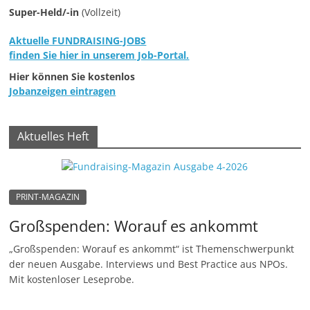
e
Super-Held/-in
(Vollzeit)
n
Aktuelle FUNDRAISING-JOBS
|
finden Sie hier in unserem Job-Portal.
V
Hier können Sie kostenlos
e
Jobanzeigen eintragen
r
e
Aktuelles Heft
i
n
e
PRINT-MAGAZIN
|
Großspenden: Worauf es ankommt
S
t
„Großspenden: Worauf es ankommt“ ist Themenschwerpunkt
i
der neuen Ausgabe. Interviews und Best Practice aus NPOs.
Mit kostenloser Leseprobe.
f
t