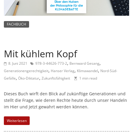
m
a
g
FACHBUCH
a
z
i
Mit kühlem Kopf
n
,
,
f
8. Juni 2021
978-3-44626-773-2
Bernward Gesang
,
,
,
Generationengerechtigkeit
Hanser Verlag
Klimawandel
Nord-Süd-
ü
,
,
Gefälle
Öko-Diktatur
Zukunftsfähigkeit
1 min read
r
S
Dieses Buch wirft den Blick auf zukünftige Generationen und
o
stellt die Frage, wie deren Rechte heute durch unser Handeln
z
im Hier und Jetzt gewahrt werden können.
i
Weiterlesen
a
l