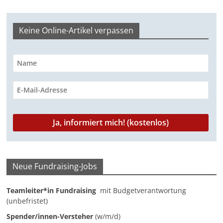
-
M
Keine Online-Artikel verpassen
a
r
k
e
t
i
n
g
|
S
Neue Fundraising-Jobs
p
e
Teamleiter*in Fundraising
mit Budgetverantwortung
(unbefristet)
n
Spender/innen-Versteher
(w/m/d)
d