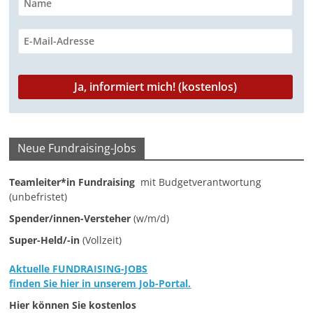
r
o
p
a
I
n
k
p
m
n
k
Neue Fundraising-Jobs
Teamleiter*in Fundraising
mit Budgetverantwortung
(unbefristet)
Spender/innen-Versteher
(w/m/d)
Super-Held/-in
(Vollzeit)
Aktuelle FUNDRAISING-JOBS
finden Sie hier in unserem Job-Portal.
Hier können Sie kostenlos