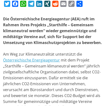
T
F
W
T
L
X
R
E
C
T
-
w
a
h
e
i
I
e
m
o
e
M
i
c
a
l
n
N
d
a
p
i
a
Die Österreichische Energieagentur (AEA) ruft im
t
e
t
e
k
G
d
i
y
l
r
Rahmen ihres Projekts „Starthilfe – Gemeinsam
t
b
s
g
e
i
l
L
e
k
klimaneutral werden“ wieder gemeinnützige und
e
o
A
r
d
t
i
n
mildtätige Vereine auf, sich für Support bei der
e
r
o
p
a
I
n
Umsetzung von Klimaschutzprojekten zu bewerben.
t
k
p
m
n
k
i
Am Weg zur Klimaneutralität unterstützt die
n
Österreichische Energieagentur
mit dem Projekt
g
„Starthilfe – Gemeinsam klimaneutral werden“ jährlich
|
zivilgesellschaftliche Organisationen dabei, selbst CO2-
S
Emissionen einzusparen. Dafür ermittelt sie die
p
jährlichen CO2-Emissionen von Unternehmen,
verursacht am Bürostandort und durch Dienstreisen,
e
und bewertet sie monetär. Dieses CO2-Budget wird als
n
Summe für gemeinnützige und mildtätige Vereine
d