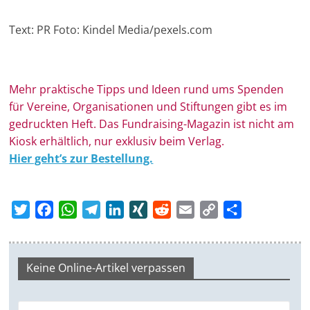
Text: PR Foto: Kindel Media/pexels.com
Mehr prak­ti­sche Tipps und Ideen rund ums Spen­den
für Ver­eine, Orga­ni­sa­tionen und Stif­tungen gibt es im
ge­druckten Heft. Das Fundraising-Magazin ist nicht am
Kiosk erhältlich, nur exklusiv beim Verlag.
Hier geht’s zur Bestellung.
T
F
W
T
L
X
R
E
C
T
w
a
h
e
i
I
e
m
o
e
i
c
a
l
n
N
d
a
p
i
t
e
t
e
k
G
d
i
y
l
Keine Online-Artikel verpassen
t
b
s
g
e
i
l
L
e
e
o
A
r
d
t
i
n