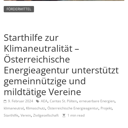
m
FÖRDERMITTEL
a
g
a
Starthilfe zur
z
i
Klimaneutralität –
n
Österreichische
f
Energieagentur unterstützt
ü
r
gemeinnützige und
S
mildtätige Vereine
o
,
,
,
z
9. Februar 2024
AEA
Caritas St. Pölten
erneuerbare Energien
,
,
,
,
klimaneutral
Klimaschutz
Österreichische Energieagentur
Projekt
i
,
,
Starthilfe
Verein
Zivilgesellschaft
1 min read
a
l