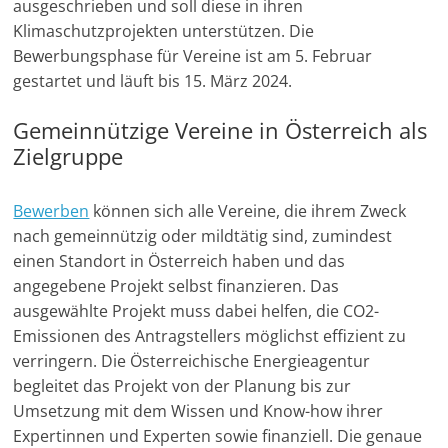
ausgeschrieben und soll diese in ihren
e
Klimaschutzprojekten unterstützen. Die
n
Bewerbungsphase für Vereine ist am 5. Februar
|
gestartet und läuft bis 15. März 2024.
V
Gemeinnützige Vereine in Österreich als
e
Zielgruppe
r
e
Bewerben
können sich alle Vereine, die ihrem Zweck
i
nach gemeinnützig oder mildtätig sind, zumindest
n
einen Standort in Österreich haben und das
e
angegebene Projekt selbst finanzieren. Das
|
ausgewählte Projekt muss dabei helfen, die CO2-
S
Emissionen des Antragstellers möglichst effizient zu
t
verringern. Die Österreichische Energieagentur
i
begleitet das Projekt von der Planung bis zur
f
Umsetzung mit dem Wissen und Know-how ihrer
Expertinnen und Experten sowie finanziell. Die genaue
t