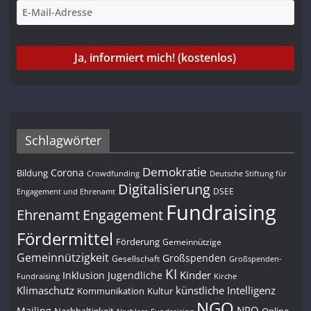
Schlagwörter
Demokratie
Corona
Bildung
Deutsche Stiftung für
Crowdfunding
Digitalisierung
DSEE
Engagement und Ehrenamt
Fundraising
Engagement
Ehrenamt
Fördermittel
Förderung
Gemeinnützige
Gemeinnützigkeit
Großspenden
Gesellschaft
Großspenden-
KI
Kinder
Inklusion
Jugendliche
Fundraising
Kirche
Klimaschutz
künstliche Intelligenz
Kommunikation
Kultur
NGO
NPO
Mailing
Nachhaltigkeit
Online-