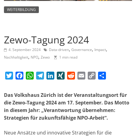
m
WEITERBILDUNG
a
g
a
Zewo-Tagung 2024
z
i
,
,
,
4. September 2024
Data-driven
Governance
Impact
n
,
,
Nachhaltigkeit
NPO
Zewo
1 min read
f
ü
T
F
W
T
L
X
R
E
C
T
r
w
a
h
e
i
I
e
m
o
e
S
i
c
a
l
n
N
d
a
p
i
Das Volkshaus Zürich ist der Veranstaltungsort für
o
t
e
t
e
k
G
d
i
y
l
die Zewo-Tagung 2024 am 17. September. Das Motto
t
b
s
g
e
i
l
L
e
z
in diesem Jahr: „Verantwortung übernehmen:
e
o
A
r
d
t
i
n
i
Strategien für zukunftsfähige NPO-Arbeit“.
r
o
p
a
I
n
a
k
p
m
n
k
Neue Ansätze und innovative Strategien für die
l