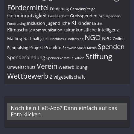
Fördermittel
Förderung
Gemeinnützige
Gemeinnützigkeit
Großspenden
Gesellschaft
Großspenden-
KI
Kinder
Inklusion
Jugendliche
Fundraising
Kirche
Klimaschutz
künstliche Intelligenz
Kommunikation
Kultur
NGO
NPO
Mailing
Nachhaltigkeit
Online-
Nachlass-Fundraising
Spenden
Projekte
Projekt
Fundraising
Schweiz
Social Media
Stiftung
Spenderbindung
Spenderkommunikation
Verein
Umweltschutz
Weiterbildung
Wettbewerb
Zivilgesellschaft
Noch kein Heft-Abo? Dann einfach auf das
Foto klicken.