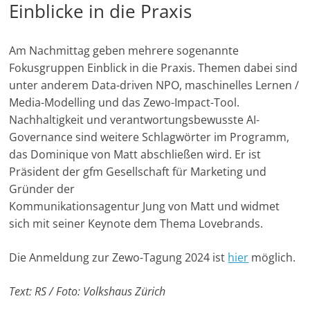
Einblicke in die Praxis
e
n
Am Nachmittag geben mehrere sogenannte
|
Fokusgruppen Einblick in die Praxis. Themen dabei sind
V
unter anderem Data-driven NPO, maschinelles Lernen /
e
Media-Modelling und das Zewo-Impact-Tool.
r
Nachhaltigkeit und verantwortungsbewusste AI-
e
Governance sind weitere Schlagwörter im Programm,
i
das Dominique von Matt abschließen wird. Er ist
n
Präsident der gfm Gesellschaft für Marketing und
e
Gründer der
|
Kommunikationsagentur Jung von Matt und widmet
sich mit seiner Keynote dem Thema Lovebrands.
S
t
Die Anmeldung zur Zewo-Tagung 2024 ist
hier
möglich.
i
f
Text: RS / Foto: Volkshaus Zürich
t