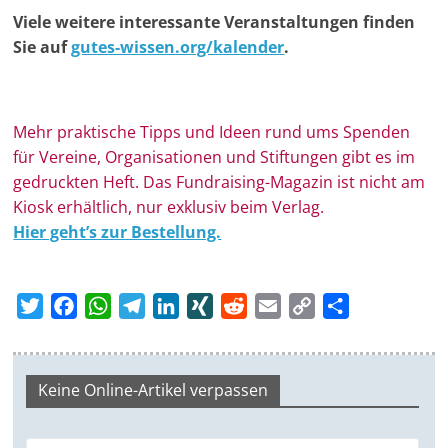
u
Viele weitere interessante Veranstaltungen finden
n
Sie auf
gutes-wissen.org/kalender
.
g
e
n
Mehr prak­ti­sche Tipps und Ideen rund ums Spen­den
für Ver­eine, Orga­ni­sa­tionen und Stif­tungen gibt es im
ge­druckten Heft. Das Fundraising-Magazin ist nicht am
Kiosk erhältlich, nur exklusiv beim Verlag.
Hier geht’s zur Bestellung.
T
F
W
T
L
X
R
E
C
T
w
a
h
e
i
I
e
m
o
e
i
c
a
l
n
N
d
a
p
i
t
e
t
e
k
G
d
i
y
l
Keine Online-Artikel verpassen
t
b
s
g
e
i
l
L
e
e
o
A
r
d
t
i
n