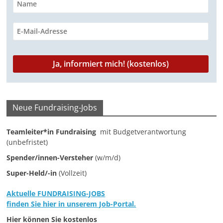
r
o
p
a
I
n
k
p
m
n
k
Neue Fundraising-Jobs
Teamleiter*in Fundraising
mit Budgetverantwortung
(unbefristet)
Spender/innen-Versteher
(w/m/d)
Super-Held/-in
(Vollzeit)
Aktuelle FUNDRAISING-JOBS
finden Sie hier in unserem Job-Portal.
Hier können Sie kostenlos