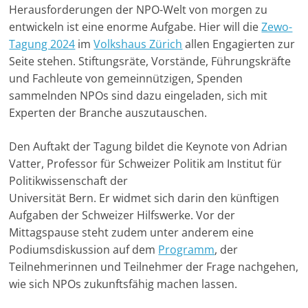
Herausforderungen der NPO-Welt von morgen zu
-
entwickeln ist eine enorme Aufgabe. Hier will die
Zewo-
M
Tagung 2024
im
Volkshaus Zürich
allen Engagierten zur
a
Seite stehen. Stiftungsräte, Vorstände, Führungskräfte
r
und Fachleute von gemeinnützigen, Spenden
k
sammelnden NPOs sind dazu eingeladen, sich mit
e
Experten der Branche auszutauschen.
t
Den Auftakt der Tagung bildet die Keynote von Adrian
i
Vatter, Professor für Schweizer Politik am Institut für
n
Politikwissenschaft der
g
Universität Bern. Er widmet sich darin den künftigen
|
Aufgaben der Schweizer Hilfswerke. Vor der
S
Mittagspause steht zudem unter anderem eine
p
Podiumsdiskussion auf dem
Programm
, der
e
Teilnehmerinnen und Teilnehmer der Frage nachgehen,
n
wie sich NPOs zukunftsfähig machen lassen.
d