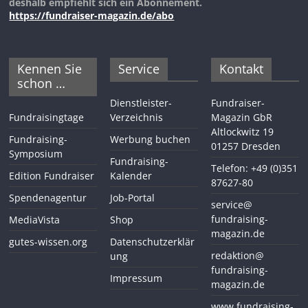
deshalb empfiehlt sich ein Abonnement.
https://fundraiser-magazin.de/abo
Kennen Sie
Service
Kontakt
schon …
Dienstleister-
Fundraiser-
Fundraisingtage
Verzeichnis
Magazin GbR
Altlockwitz 19
Fundraising-
Werbung buchen
01257 Dresden
Symposium
Fundraising-
Telefon: +49 (0)351
Edition Fundraiser
Kalender
87627-80
Spendenagentur
Job-Portal
service@
fundraising-
MediaVista
Shop
magazin.de
gutes-wissen.org
Datenschutzerklär
redaktion@
ung
fundraising-
Impressum
magazin.de
www.fundraising-