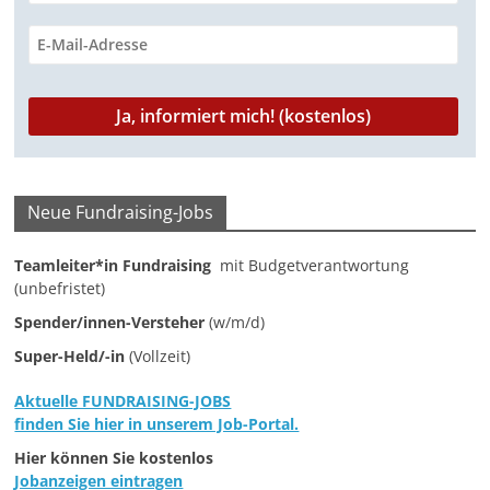
k
p
m
n
k
Neue Fundraising-Jobs
Teamleiter*in Fundraising
mit Budgetverantwortung
(unbefristet)
Spender/innen-Versteher
(w/m/d)
Super-Held/-in
(Vollzeit)
Aktuelle FUNDRAISING-JOBS
finden Sie hier in unserem Job-Portal.
Hier können Sie kostenlos
Jobanzeigen eintragen