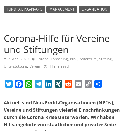
m
FUNDRAISING-PRAXIS
MANAGEMENT
ORGANISATION
a
g
a
Corona-Hilfe für Vereine
z
i
und Stiftungen
n
,
,
,
,
,
3. April 2020
Corona
Förderung
NPO
Soforthilfe
Stiftung
f
,
Unterstützung
Verein
11 min read
ü
r
T
F
W
T
L
X
R
E
C
T
S
w
a
h
e
i
I
e
m
o
e
o
i
c
a
l
n
N
d
a
p
i
Aktuell sind Non-Profit-Organisationen (NPOs),
z
t
e
t
e
k
G
d
i
y
l
Vereine und Stiftungen vielerlei Einschränkungen
i
t
b
s
g
e
i
l
L
e
durch die Corona-Krise unterworfen. Wir haben
a
e
o
A
r
d
t
i
n
Hilfsangebote von staatlicher und privater Seite
l
r
o
p
a
I
n