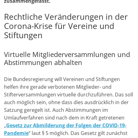
zusammengefasst.
-
k
p
m
n
k
M
Rechtliche Veränderungen in der
a
Corona-Krise für Vereine und
r
Stiftungen
k
e
Virtuelle Mitgliederversammlungen und
t
Abstimmungen abhalten
i
n
Die Bundesregierung will Vereinen und Stiftungen
g
helfen ihre gerade verbotenen Mitglieder- und
|
Stifterversammlungen virtuelle durchzuführen. Das soll
S
auch möglich sein, ohne dass dies ausdrücklich in der
p
Satzung geregelt ist. Auch Abstimmungen im
Umlaufverfahren sind nach dem in Kraft getretenen
e
„
Gesetz zur Abmilderung der Folgen der COVID-19-
n
Pandemie
“ laut § 5 möglich. Das Gesetz gilt zunächst
d