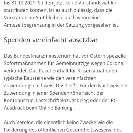
bis 31.12.2021. Sollten jetzt keine Vorstandswahlen
e
stattfinden können, ist es auch zulässig, dass die
n
Vorstände im Amt bleiben, auch wenn eine
|
Amtszeitbegrenzung in der Satzung vorgesehen ist.
V
Spenden vereinfacht absetzbar
e
r
e
Das Bundesfinanzministerium hat vor Ostern spezielle
Sofortmaßnahmen für Gemeinnützige wegen Corona
i
verkündet. Das Paket enthält für Krisensituationen
n
typische Bausteine wie den vereinfachten
e
Zuwendungsnachweis. Das heißt: Für den Nachweis der
|
Zuwendung in jeder Spendenhöhe reicht der
S
Kontoauszug, Lastschrifteinzugsbeleg oder der PC-
t
Ausdruck beim Online-Banking .
i
f
Auch Vereine, die eigentlich keine Zwecke wie die
Förderung des öffentlichen Gesundheitswesens, des
t