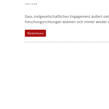
l
min read
-
M
Dass zivilgesellschaftliches Engagement äußert vie
a
Forschungsrichtungen widmen sich immer wieder e
r
Weiterlesen
k
e
t
i
n
g
|
S
p
e
n