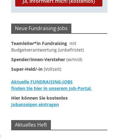
Neue Fundraising-Jobs
Teamleiter*in Fundraising
mit
Budgetverantwortung (unbefristet)
Spender/innen-Versteher
(w/m/d)
Super-Held/-in
(Vollzeit)
Aktuelle FUNDRAISING-JOBS
finden Sie hier in unserem Job-Portal.
Hier können Sie kostenlos
Jobanzeigen eintragen
Aktuelles Heft
0