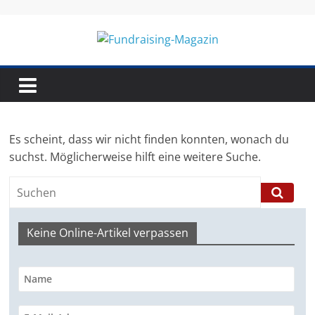
Skip
to
content
Fundraising-
Magazin
Es scheint, dass wir nicht finden konnten, wonach du
B
suchst. Möglicherweise hilft eine weitere Suche.
r
a
n
Keine Online-Artikel verpassen
c
h
e
n
m