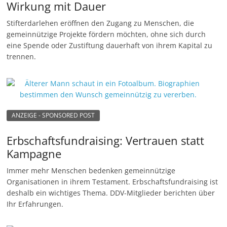
Wirkung mit Dauer
n
Stifterdarlehen eröffnen den Zugang zu Menschen, die
|
gemeinnützige Projekte fördern möchten, ohne sich durch
V
eine Spende oder Zustiftung dauerhaft von ihrem Kapital zu
e
trennen.
r
e
i
n
ANZEIGE - SPONSORED POST
e
Erbschaftsfundraising: Vertrauen statt
|
Kampagne
S
t
Immer mehr Menschen bedenken gemeinnützige
Organisationen in ihrem Testament. Erbschaftsfundraising ist
i
deshalb ein wichtiges Thema. DDV-Mitglieder berichten über
f
Ihr Erfahrungen.
t
u