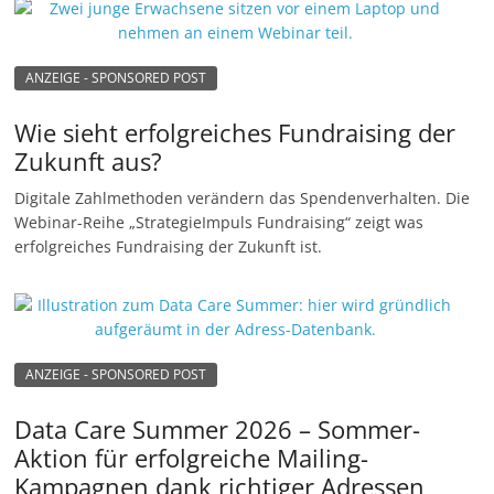
n
g
ANZEIGE - SPONSORED POST
e
n
Wie sieht erfolgreiches Fundraising der
Zukunft aus?
Digitale Zahlmethoden verändern das Spendenverhalten. Die
Webinar-Reihe „StrategieImpuls Fundraising“ zeigt was
erfolgreiches Fundraising der Zukunft ist.
ANZEIGE - SPONSORED POST
Data Care Summer 2026 – Sommer-
Aktion für erfolgreiche Mailing-
Kampagnen dank richtiger Adressen