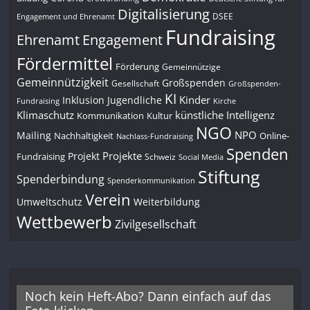
Digitalisierung
DSEE
Engagement und Ehrenamt
Fundraising
Engagement
Ehrenamt
Fördermittel
Förderung
Gemeinnützige
Gemeinnützigkeit
Großspenden
Gesellschaft
Großspenden-
KI
Kinder
Inklusion
Jugendliche
Fundraising
Kirche
Klimaschutz
künstliche Intelligenz
Kommunikation
Kultur
NGO
NPO
Mailing
Nachhaltigkeit
Online-
Nachlass-Fundraising
Spenden
Projekte
Projekt
Fundraising
Schweiz
Social Media
Stiftung
Spenderbindung
Spenderkommunikation
Verein
Umweltschutz
Weiterbildung
Wettbewerb
Zivilgesellschaft
Noch kein Heft-Abo? Dann einfach auf das