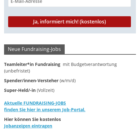
a
g
a
z
i
Neue Fundraising-Jobs
n
f
Teamleiter*in Fundraising
mit Budgetverantwortung
ü
(unbefristet)
r
Spender/innen-Versteher
(w/m/d)
S
Super-Held/-in
(Vollzeit)
o
Aktuelle FUNDRAISING-JOBS
z
finden Sie hier in unserem Job-Portal.
i
Hier können Sie kostenlos
a
Jobanzeigen eintragen
l
-