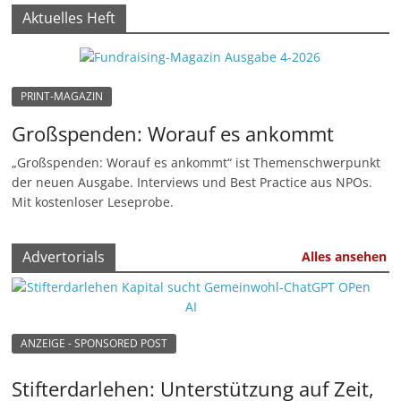
Aktuelles Heft
M
a
r
k
PRINT-MAGAZIN
e
Großspenden: Worauf es ankommt
t
„Großspenden: Worauf es ankommt“ ist Themenschwerpunkt
i
der neuen Ausgabe. Interviews und Best Practice aus NPOs.
n
Mit kostenloser Leseprobe.
g
|
Advertorials
Alles ansehen
S
p
e
ANZEIGE - SPONSORED POST
n
d
Stifterdarlehen: Unterstützung auf Zeit,
e