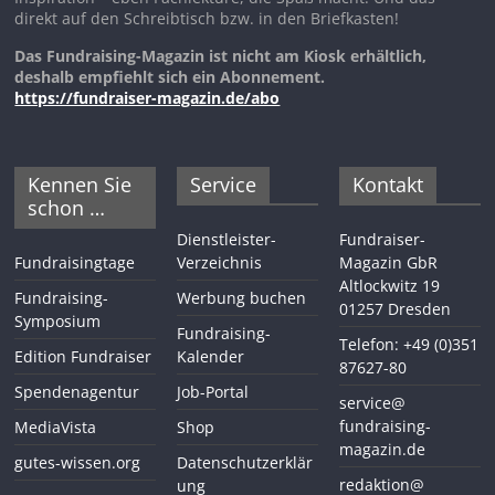
direkt auf den Schreibtisch bzw. in den Briefkasten!
Das Fundraising-Magazin ist nicht am Kiosk erhältlich,
deshalb empfiehlt sich ein Abonnement.
https://fundraiser-magazin.de/abo
Kennen Sie
Service
Kontakt
schon …
Dienstleister-
Fundraiser-
Fundraisingtage
Verzeichnis
Magazin GbR
Altlockwitz 19
Fundraising-
Werbung buchen
01257 Dresden
Symposium
Fundraising-
Telefon: +49 (0)351
Edition Fundraiser
Kalender
87627-80
Spendenagentur
Job-Portal
service@
fundraising-
MediaVista
Shop
magazin.de
gutes-wissen.org
Datenschutzerklär
redaktion@
ung