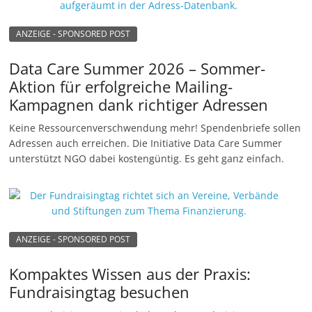
n
ANZEIGE - SPONSORED POST
g
e
Data Care Summer 2026 – Sommer-
n
Aktion für erfolgreiche Mailing-
Kampagnen dank richtiger Adressen
Keine Ressourcenverschwendung mehr! Spendenbriefe sollen
Adressen auch erreichen. Die Initiative Data Care Summer
unterstützt NGO dabei kostengüntig. Es geht ganz einfach.
ANZEIGE - SPONSORED POST
Kompaktes Wissen aus der Praxis:
Fundraisingtag besuchen