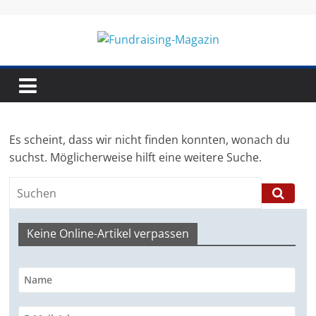
Skip
to
content
Fundraising-
Magazin
Es scheint, dass wir nicht finden konnten, wonach du
B
suchst. Möglicherweise hilft eine weitere Suche.
r
a
n
Keine Online-Artikel verpassen
c
h
e
n
m