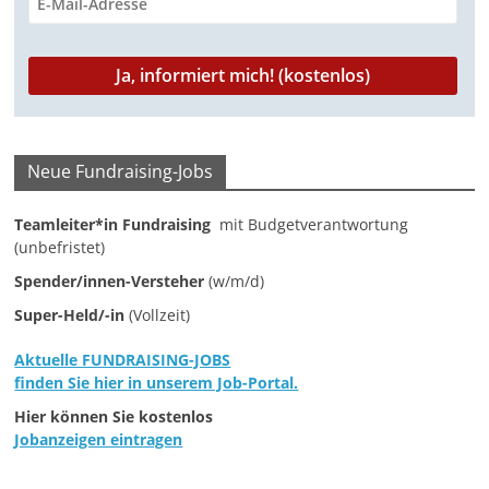
a
g
a
z
i
Neue Fundraising-Jobs
n
f
Teamleiter*in Fundraising
mit Budgetverantwortung
ü
(unbefristet)
r
Spender/innen-Versteher
(w/m/d)
S
Super-Held/-in
(Vollzeit)
o
Aktuelle FUNDRAISING-JOBS
z
finden Sie hier in unserem Job-Portal.
i
Hier können Sie kostenlos
a
Jobanzeigen eintragen
l
-