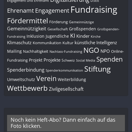
DSEE
Engagement und Ehrenamt
Fundraising
Engagement
Ehrenamt
Fördermittel
Förderung
Gemeinnützige
Gemeinnützigkeit
Großspenden
Gesellschaft
Großspenden-
KI
Kinder
Inklusion
Jugendliche
Fundraising
Kirche
Klimaschutz
künstliche Intelligenz
Kommunikation
Kultur
NGO
NPO
Mailing
Nachhaltigkeit
Online-
Nachlass-Fundraising
Spenden
Projekte
Projekt
Fundraising
Schweiz
Social Media
Stiftung
Spenderbindung
Spenderkommunikation
Verein
Umweltschutz
Weiterbildung
Wettbewerb
Zivilgesellschaft
Noch kein Heft-Abo? Dann einfach auf das
Foto klicken.