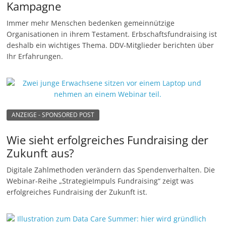
Kampagne
n
Immer mehr Menschen bedenken gemeinnützige
|
Organisationen in ihrem Testament. Erbschaftsfundraising ist
V
deshalb ein wichtiges Thema. DDV-Mitglieder berichten über
e
Ihr Erfahrungen.
r
e
i
n
ANZEIGE - SPONSORED POST
e
Wie sieht erfolgreiches Fundraising der
|
Zukunft aus?
S
t
Digitale Zahlmethoden verändern das Spendenverhalten. Die
Webinar-Reihe „StrategieImpuls Fundraising“ zeigt was
i
erfolgreiches Fundraising der Zukunft ist.
f
t
u