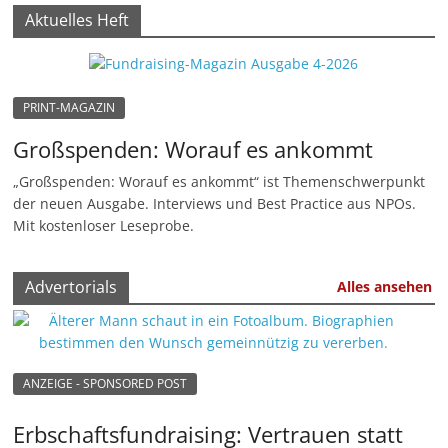
Aktuelles Heft
M
a
r
k
PRINT-MAGAZIN
e
Großspenden: Worauf es ankommt
t
„Großspenden: Worauf es ankommt“ ist Themenschwerpunkt
i
der neuen Ausgabe. Interviews und Best Practice aus NPOs.
n
Mit kostenloser Leseprobe.
g
|
Advertorials
Alles ansehen
S
p
e
ANZEIGE - SPONSORED POST
n
d
Erbschaftsfundraising: Vertrauen statt
e