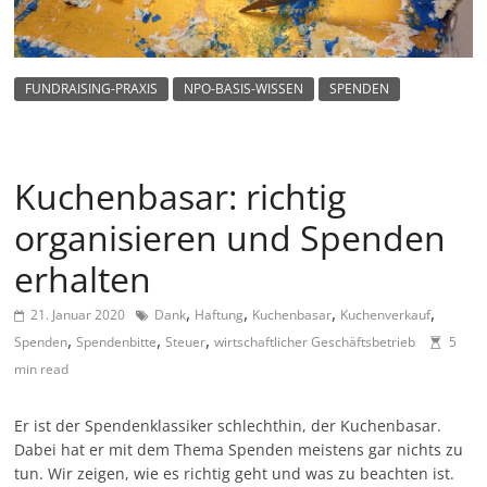
m
a
g
FUNDRAISING-PRAXIS
NPO-BASIS-WISSEN
SPENDEN
a
z
i
Kuchenbasar: richtig
n
organisieren und Spenden
f
ü
erhalten
r
,
,
,
,
21. Januar 2020
Dank
Haftung
Kuchenbasar
Kuchenverkauf
S
,
,
,
Spenden
Spendenbitte
Steuer
wirtschaftlicher Geschäftsbetrieb
5
o
min read
z
i
Er ist der Spendenklassiker schlechthin, der Kuchenbasar.
a
Dabei hat er mit dem Thema Spenden meistens gar nichts zu
tun. Wir zeigen, wie es richtig geht und was zu beachten ist.
l