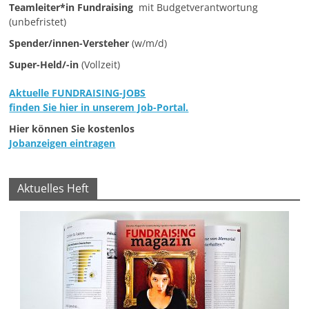
Teamleiter*in Fundraising
mit Budgetverantwortung
e
(unbefristet)
n
Spender/innen-Versteher
(w/m/d)
|
Super-Held/-in
(Vollzeit)
V
e
Aktuelle FUNDRAISING-JOBS
finden Sie hier in unserem Job-Portal.
r
e
Hier können Sie kostenlos
Jobanzeigen eintragen
i
n
e
Aktuelles Heft
|
S
t
i
f
t