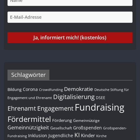
Schlagwörter
Demokratie
Corona
Bildung
Deutsche Stiftung für
Crowdfunding
Digitalisierung
DSEE
Engagement und Ehrenamt
Fundraising
Engagement
Ehrenamt
Fördermittel
Förderung
Gemeinnützige
Gemeinnützigkeit
Großspenden
Gesellschaft
Großspenden-
KI
Kinder
Inklusion
Jugendliche
Fundraising
Kirche