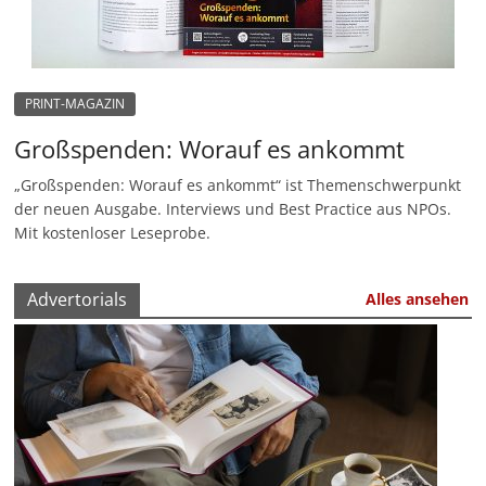
u
n
g
PRINT-MAGAZIN
e
n
Großspenden: Worauf es ankommt
„Großspenden: Worauf es ankommt“ ist Themenschwerpunkt
der neuen Ausgabe. Interviews und Best Practice aus NPOs.
Mit kostenloser Leseprobe.
Advertorials
Alles ansehen