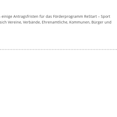
a
g
inige Antragsfristen für das Förderprogramm ReStart – Sport
a
sich Vereine, Verbände, Ehrenamtliche, Kommunen, Bürger und
z
i
n
f
ü
r
S
o
z
i
a
l
-