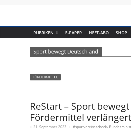
Skip
to
content
RUBRIKEN
E-PAPER
HEFT-ABO
SHOP
Sport bewegt Deutschland
FÖRDERMITTEL
ReStart – Sport bewegt 
Fördermittel verlänger
,
21. September 2023
#sportvereinsscheck
Bundesminist