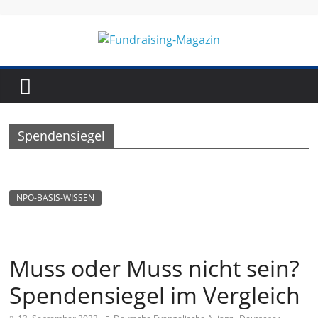
Skip
to
content
Fundraising-
Magazin
Spendensiegel
B
r
a
NPO-BASIS-WISSEN
n
c
h
Muss oder Muss nicht sein?
e
Spendensiegel im Vergleich
n
m
,