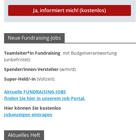
M
a
r
k
Neue Fundraising-Jobs
e
t
Teamleiter*in Fundraising
mit Budgetverantwortung
(unbefristet)
i
n
Spender/innen-Versteher
(w/m/d)
g
Super-Held/-in
(Vollzeit)
|
Aktuelle FUNDRAISING-JOBS
S
finden Sie hier in unserem Job-Portal.
p
Hier können Sie kostenlos
e
Jobanzeigen eintragen
n
d
Aktuelles Heft
e