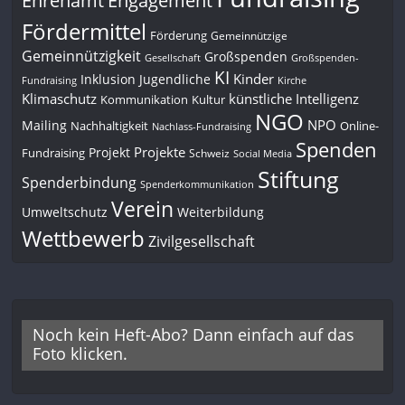
Ehrenamt
Fördermittel
Förderung
Gemeinnützige
Gemeinnützigkeit
Großspenden
Gesellschaft
Großspenden-
KI
Kinder
Inklusion
Jugendliche
Fundraising
Kirche
Klimaschutz
künstliche Intelligenz
Kommunikation
Kultur
NGO
NPO
Mailing
Nachhaltigkeit
Online-
Nachlass-Fundraising
Spenden
Projekte
Projekt
Fundraising
Schweiz
Social Media
Stiftung
Spenderbindung
Spenderkommunikation
Verein
Umweltschutz
Weiterbildung
Wettbewerb
Zivilgesellschaft
Noch kein Heft-Abo? Dann einfach auf das
Foto klicken.