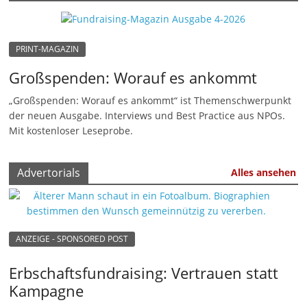
n
|
PRINT-MAGAZIN
V
e
Großspenden: Worauf es ankommt
r
„Großspenden: Worauf es ankommt“ ist Themenschwerpunkt
e
der neuen Ausgabe. Interviews und Best Practice aus NPOs.
Mit kostenloser Leseprobe.
i
n
e
Advertorials
Alles ansehen
|
S
t
ANZEIGE - SPONSORED POST
i
f
Erbschaftsfundraising: Vertrauen statt
t
Kampagne
u