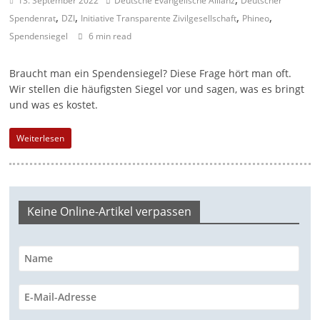
13. September 2022
Deutsche Evangelische Allianz
Deutscher
,
,
,
,
a
Spendenrat
DZI
Initiative Transparente Zivilgesellschaft
Phineo
Spendensiegel
6 min read
g
a
Braucht man ein Spendensiegel? Diese Frage hört man oft.
z
Wir stellen die häufigsten Siegel vor und sagen, was es bringt
i
und was es kostet.
n
f
Weiterlesen
ü
r
S
Keine Online-Artikel verpassen
o
z
i
a
l
-