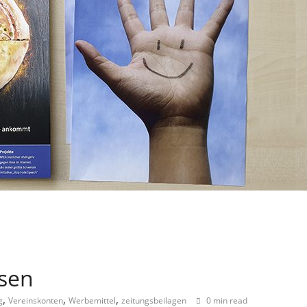
sen
,
,
,
g
Vereinskonten
Werbemittel
zeitungsbeilagen
0 min read