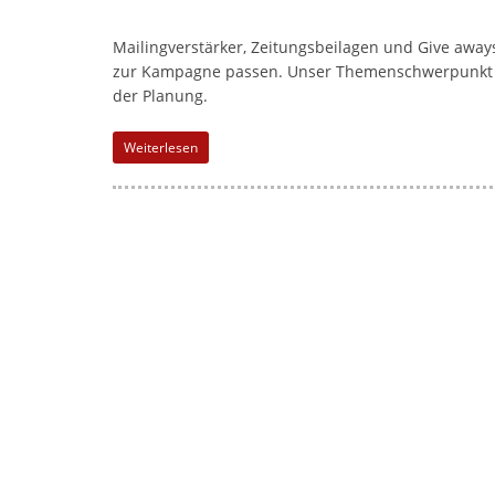
l
-
Mailingverstärker, Zeitungsbeilagen und Give awa
M
zur Kampagne passen. Unser Themenschwerpunkt „Fu
a
der Planung.
r
Weiterlesen
k
e
t
i
n
g
|
S
p
e
n