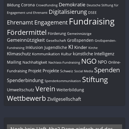
Demokratie
Corona
Bildung
Deutsche Stiftung für
Crowdfunding
Digitalisierung
DSEE
Engagement und Ehrenamt
Fundraising
Engagement
Ehrenamt
Fördermittel
Förderung
Gemeinnützige
Gemeinnützigkeit
Großspenden
Gesellschaft
Großspenden-
KI
Kinder
Inklusion
Jugendliche
Fundraising
Kirche
Klimaschutz
künstliche Intelligenz
Kommunikation
Kultur
NGO
NPO
Mailing
Nachhaltigkeit
Online-
Nachlass-Fundraising
Spenden
Projekte
Projekt
Fundraising
Schweiz
Social Media
Stiftung
Spenderbindung
Spenderkommunikation
Verein
Umweltschutz
Weiterbildung
Wettbewerb
Zivilgesellschaft
Noch kein Heft-Abo? Dann einfach auf das