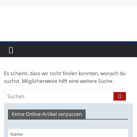
Skip
to
content
Fundraising-
Magazin
Es scheint, dass wir nicht finden konnten, wonach du
B
suchst. Möglicherweise hilft eine weitere Suche.
r
a
n
c
Keine Online-Artikel verpassen
h
e
n