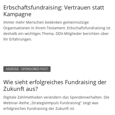
e
Erbschaftsfundraising: Vertrauen statt
n
Kampagne
|
Immer mehr Menschen bedenken gemeinnützige
V
Organisationen in ihrem Testament. Erbschaftsfundraising ist
e
deshalb ein wichtiges Thema. DDV-Mitglieder berichten über
Ihr Erfahrungen.
r
e
i
n
e
ANZEIGE - SPONSORED POST
|
Wie sieht erfolgreiches Fundraising der
S
Zukunft aus?
t
Digitale Zahlmethoden verändern das Spendenverhalten. Die
i
Webinar-Reihe „StrategieImpuls Fundraising“ zeigt was
f
erfolgreiches Fundraising der Zukunft ist.
t