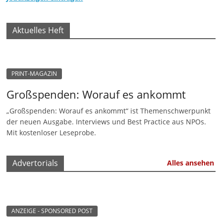
-
M
Aktuelles Heft
a
r
k
PRINT-MAGAZIN
e
t
Großspenden: Worauf es ankommt
i
„Großspenden: Worauf es ankommt“ ist Themenschwerpunkt
n
der neuen Ausgabe. Interviews und Best Practice aus NPOs.
Mit kostenloser Leseprobe.
g
|
S
Advertorials
Alles ansehen
p
e
n
ANZEIGE - SPONSORED POST
d