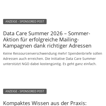
u
n
g
ANZEIGE - SPONSORED POST
e
n
Data Care Summer 2026 – Sommer-
Aktion für erfolgreiche Mailing-
Kampagnen dank richtiger Adressen
Keine Ressourcenverschwendung mehr! Spendenbriefe sollen
Adressen auch erreichen. Die Initiative Data Care Summer
unterstützt NGO dabei kostengüntig. Es geht ganz einfach.
ANZEIGE - SPONSORED POST
Kompaktes Wissen aus der Praxis: