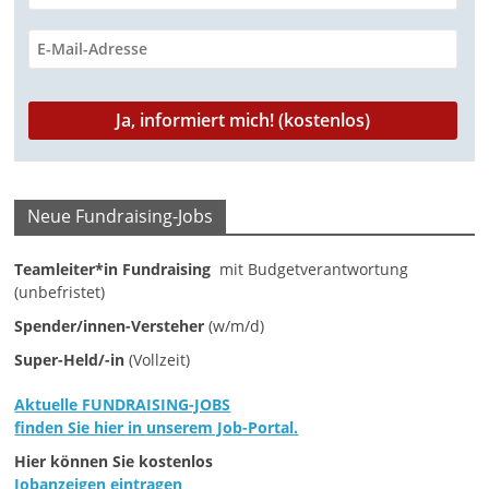
m
a
g
a
z
i
n
Neue Fundraising-Jobs
f
ü
Teamleiter*in Fundraising
mit Budgetverantwortung
(unbefristet)
r
S
Spender/innen-Versteher
(w/m/d)
o
Super-Held/-in
(Vollzeit)
z
Aktuelle FUNDRAISING-JOBS
i
finden Sie hier in unserem Job-Portal.
a
Hier können Sie kostenlos
l
Jobanzeigen eintragen