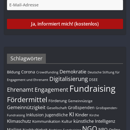
Schlagwörter
Demokratie
Corona
Bildung
Deutsche Stiftung für
Crowdfunding
Digitalisierung
DSEE
Engagement und Ehrenamt
Fundraising
Engagement
Ehrenamt
Fördermittel
Förderung
Gemeinnützige
Gemeinnützigkeit
Großspenden
Gesellschaft
Großspenden-
KI
Kinder
Inklusion
Jugendliche
Fundraising
Kirche
Klimaschutz
künstliche Intelligenz
Kommunikation
Kultur
NGO
NPO
Mailing
Nachhaltigkeit
Online-
Nachlass-Fundraising