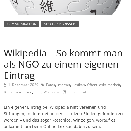
m
a
g
KOMMUNIKATION
NPO-BASIS-WISSEN
a
z
i
Wikipedia – So kommt man
n
als NGO zu einem eigenen
f
ü
Eintrag
r
,
,
,
,
1. Dezember 2020
Fotos
Internet
Lexikon
Öffentlichkeitsarbeit
S
,
,
Relevanzkriterien
SEO
Wikipedia
3 min read
o
z
Ein eigener Eintrag bei Wikipedia hilft Vereinen und
i
Stiftungen, im Internet an den richtigen Stellen gefunden zu
a
werden – und das sogar kostenlos. Wir zeigen, worauf es
ankommt, um beim Online-Lexikon dabei zu sein.
l