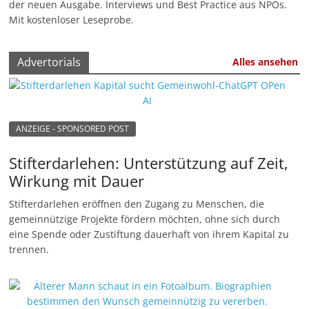
der neuen Ausgabe. Interviews und Best Practice aus NPOs.
u
Mit kostenloser Leseprobe.
n
g
Advertorials
Alles ansehen
e
n
ANZEIGE - SPONSORED POST
Stifterdarlehen: Unterstützung auf Zeit,
Wirkung mit Dauer
Stifterdarlehen eröffnen den Zugang zu Menschen, die
gemeinnützige Projekte fördern möchten, ohne sich durch
eine Spende oder Zustiftung dauerhaft von ihrem Kapital zu
trennen.