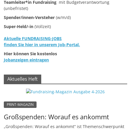
Teamleiter*in Fundraising
mit Budgetverantwortung
e
(unbefristet)
n
Spender/innen-Versteher
(w/m/d)
|
Super-Held/-in
(Vollzeit)
V
e
Aktuelle FUNDRAISING-JOBS
finden Sie hier in unserem Job-Portal.
r
Hier können Sie kostenlos
e
Jobanzeigen eintragen
i
n
e
Aktuelles Heft
|
S
t
PRINT-MAGAZIN
i
Großspenden: Worauf es ankommt
f
„Großspenden: Worauf es ankommt“ ist Themenschwerpunkt
t