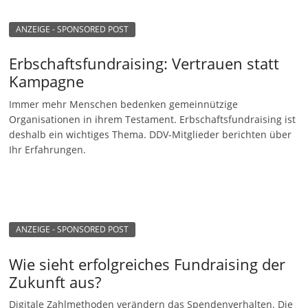
n
ANZEIGE - SPONSORED POST
g
e
Erbschaftsfundraising: Vertrauen statt
n
Kampagne
Immer mehr Menschen bedenken gemeinnützige
Organisationen in ihrem Testament. Erbschaftsfundraising ist
deshalb ein wichtiges Thema. DDV-Mitglieder berichten über
Ihr Erfahrungen.
ANZEIGE - SPONSORED POST
Wie sieht erfolgreiches Fundraising der
Zukunft aus?
Digitale Zahlmethoden verändern das Spendenverhalten. Die