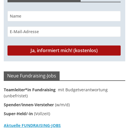
M
a
r
k
e
t
i
n
g
Neue Fundraising-Jobs
|
S
Teamleiter*in Fundraising
mit Budgetverantwortung
p
(unbefristet)
e
Spender/innen-Versteher
(w/m/d)
n
Super-Held/-in
(Vollzeit)
d
Aktuelle FUNDRAISING-JOBS
e