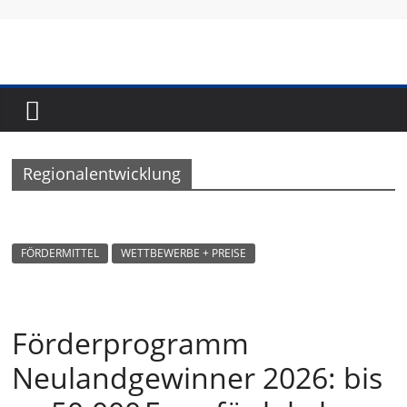
Skip
to
content
Fundraising-
Magazin
Regionalentwicklung
B
r
a
FÖRDERMITTEL
WETTBEWERBE + PREISE
n
c
h
Förderprogramm
e
Neulandgewinner 2026: bis
n
m