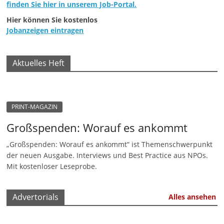
finden Sie hier in unserem Job-Portal.
n
Hier können Sie kostenlos
|
Jobanzeigen eintragen
V
e
Aktuelles Heft
r
e
i
PRINT-MAGAZIN
n
e
Großspenden: Worauf es ankommt
|
„Großspenden: Worauf es ankommt“ ist Themenschwerpunkt
S
der neuen Ausgabe. Interviews und Best Practice aus NPOs.
t
Mit kostenloser Leseprobe.
i
f
Advertorials
Alles ansehen
t
u