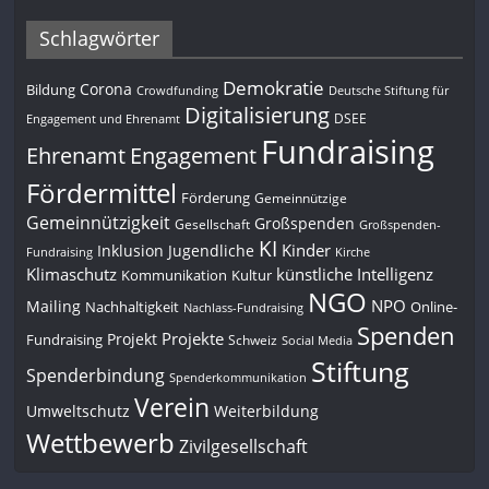
Schlagwörter
Demokratie
Corona
Bildung
Deutsche Stiftung für
Crowdfunding
Digitalisierung
DSEE
Engagement und Ehrenamt
Fundraising
Engagement
Ehrenamt
Fördermittel
Förderung
Gemeinnützige
Gemeinnützigkeit
Großspenden
Gesellschaft
Großspenden-
KI
Kinder
Inklusion
Jugendliche
Fundraising
Kirche
Klimaschutz
künstliche Intelligenz
Kommunikation
Kultur
NGO
NPO
Mailing
Nachhaltigkeit
Online-
Nachlass-Fundraising
Spenden
Projekte
Projekt
Fundraising
Schweiz
Social Media
Stiftung
Spenderbindung
Spenderkommunikation
Verein
Umweltschutz
Weiterbildung
Wettbewerb
Zivilgesellschaft