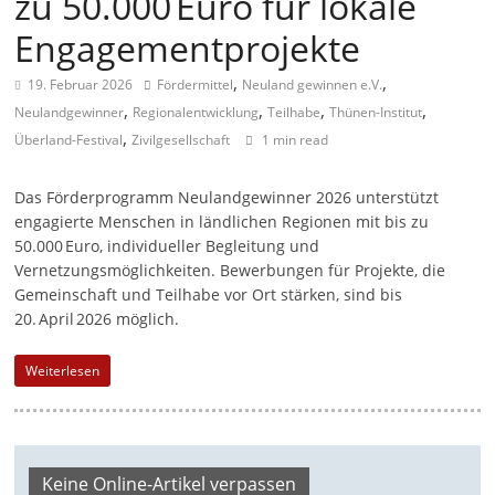
zu 50.000 Euro für lokale
a
Engagementprojekte
g
,
,
19. Februar 2026
Fördermittel
Neuland gewinnen e.V.
a
,
,
,
,
Neulandgewinner
Regionalentwicklung
Teilhabe
Thünen-Institut
z
,
Überland-Festival
Zivilgesellschaft
1 min read
i
n
Das Förderprogramm Neulandgewinner 2026 unterstützt
f
engagierte Menschen in ländlichen Regionen mit bis zu
ü
50.000 Euro, individueller Begleitung und
Vernetzungsmöglichkeiten. Bewerbungen für Projekte, die
r
Gemeinschaft und Teilhabe vor Ort stärken, sind bis
S
20. April 2026 möglich.
o
z
Weiterlesen
i
a
l
Keine Online-Artikel verpassen
-