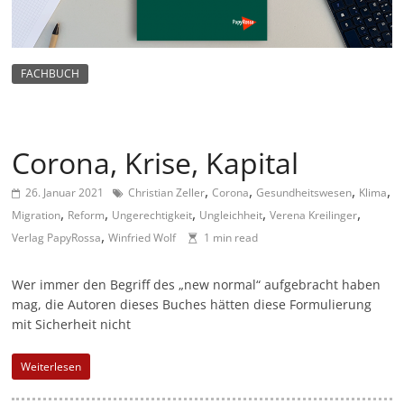
m
a
g
FACHBUCH
a
z
i
Corona, Krise, Kapital
n
,
,
,
,
f
26. Januar 2021
Christian Zeller
Corona
Gesundheitswesen
Klima
,
,
,
,
,
Migration
Reform
Ungerechtigkeit
Ungleichheit
Verena Kreilinger
ü
,
Verlag PapyRossa
Winfried Wolf
1 min read
r
S
Wer immer den Begriff des „new normal“ aufgebracht haben
o
mag, die Autoren dieses Buches hätten diese Formulierung
z
mit Sicherheit nicht
i
Weiterlesen
a
l