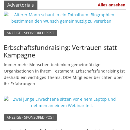
Advertorials
u
Alles ansehen
n
g
e
ANZEIGE - SPONSORED POST
n
Erbschaftsfundraising: Vertrauen statt
Kampagne
Immer mehr Menschen bedenken gemeinnützige
Organisationen in ihrem Testament. Erbschaftsfundraising ist
deshalb ein wichtiges Thema. DDV-Mitglieder berichten über
Ihr Erfahrungen.
ANZEIGE - SPONSORED POST