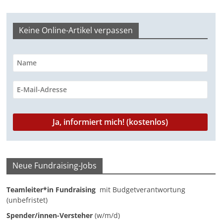
-
M
Keine Online-Artikel verpassen
a
r
k
e
t
i
n
g
|
S
Neue Fundraising-Jobs
p
e
Teamleiter*in Fundraising
mit Budgetverantwortung
(unbefristet)
n
Spender/innen-Versteher
(w/m/d)
d