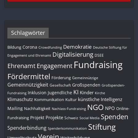
Schlagwörter
Demokratie
Corona
Bildung
Deutsche Stiftung für
Crowdfunding
Digitalisierung
DSEE
Engagement und Ehrenamt
Fundraising
Engagement
Ehrenamt
Fördermittel
Förderung
Gemeinnützige
Gemeinnützigkeit
Großspenden
Gesellschaft
Großspenden-
KI
Kinder
Inklusion
Jugendliche
Fundraising
Kirche
Klimaschutz
künstliche Intelligenz
Kommunikation
Kultur
NGO
NPO
Mailing
Nachhaltigkeit
Online-
Nachlass-Fundraising
Spenden
Projekte
Projekt
Fundraising
Schweiz
Social Media
Stiftung
Spenderbindung
Spenderkommunikation
Verein
Umweltschutz
Weiterbildung