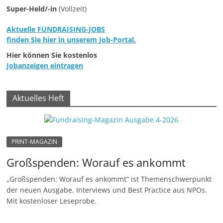
e
Super-Held/-in
(Vollzeit)
n
Aktuelle FUNDRAISING-JOBS
|
finden Sie hier in unserem Job-Portal.
V
Hier können Sie kostenlos
e
Jobanzeigen eintragen
r
e
Aktuelles Heft
i
n
e
PRINT-MAGAZIN
|
Großspenden: Worauf es ankommt
S
t
„Großspenden: Worauf es ankommt“ ist Themenschwerpunkt
i
der neuen Ausgabe. Interviews und Best Practice aus NPOs.
Mit kostenloser Leseprobe.
f
t