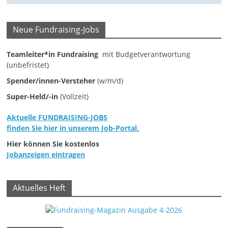
M
a
Neue Fundraising-Jobs
r
Teamleiter*in Fundraising
mit Budgetverantwortung
k
(unbefristet)
e
Spender/innen-Versteher
(w/m/d)
t
Super-Held/-in
(Vollzeit)
i
n
Aktuelle FUNDRAISING-JOBS
g
finden Sie hier in unserem Job-Portal.
|
Hier können Sie kostenlos
S
Jobanzeigen eintragen
p
e
Aktuelles Heft
n
d
e