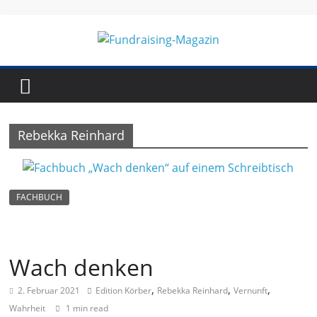
Skip
to
content
Fundraising-
Magazin
Rebekka Reinhard
B
r
a
FACHBUCH
n
c
h
Wach denken
e
,
,
,
2. Februar 2021
Edition Körber
Rebekka Reinhard
Vernunft
n
Wahrheit
1 min read
m