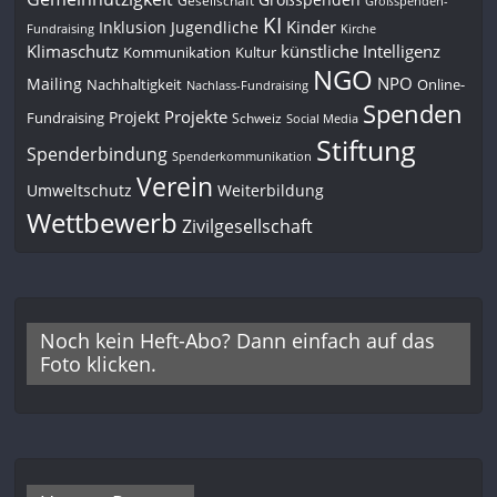
Großspenden-
KI
Kinder
Inklusion
Jugendliche
Fundraising
Kirche
Klimaschutz
künstliche Intelligenz
Kommunikation
Kultur
NGO
NPO
Mailing
Nachhaltigkeit
Online-
Nachlass-Fundraising
Spenden
Projekte
Projekt
Fundraising
Schweiz
Social Media
Stiftung
Spenderbindung
Spenderkommunikation
Verein
Umweltschutz
Weiterbildung
Wettbewerb
Zivilgesellschaft
Noch kein Heft-Abo? Dann einfach auf das
Foto klicken.