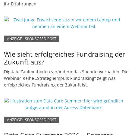
Ihr Erfahrungen.
n
g
e
n
ANZEIGE - SPONSORED POST
Wie sieht erfolgreiches Fundraising der
Zukunft aus?
Digitale Zahlmethoden verändern das Spendenverhalten. Die
Webinar-Reihe „StrategieImpuls Fundraising“ zeigt was
erfolgreiches Fundraising der Zukunft ist.
ANZEIGE - SPONSORED POST
Data Care Summer 2026 – Sommer-