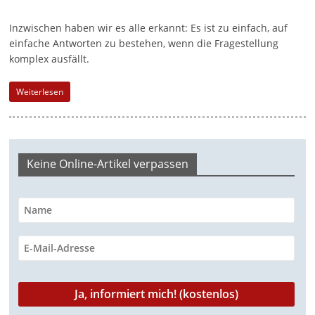
a
Inzwischen haben wir es alle erkannt: Es ist zu einfach, auf
g
einfache Antworten zu bestehen, wenn die Fragestellung
a
komplex ausfällt.
z
Weiterlesen
i
n
f
ü
Keine Online-Artikel verpassen
r
S
o
z
i
a
l
-