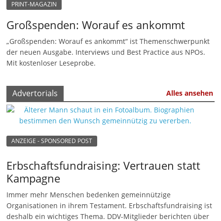
PRINT-MAGAZIN
n
Großspenden: Worauf es ankommt
|
V
„Großspenden: Worauf es ankommt“ ist Themenschwerpunkt
der neuen Ausgabe. Interviews und Best Practice aus NPOs.
e
Mit kostenloser Leseprobe.
r
e
Advertorials
Alles ansehen
i
n
e
|
ANZEIGE - SPONSORED POST
S
Erbschaftsfundraising: Vertrauen statt
t
Kampagne
i
f
Immer mehr Menschen bedenken gemeinnützige
t
Organisationen in ihrem Testament. Erbschaftsfundraising ist
deshalb ein wichtiges Thema. DDV-Mitglieder berichten über
u