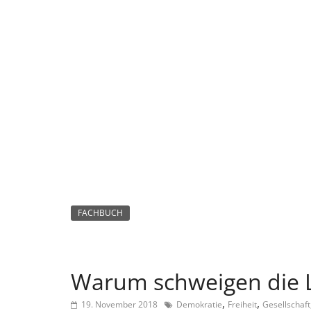
n
m
a
g
a
z
i
n
f
ü
r
S
FACHBUCH
o
z
i
Warum schweigen die
a
,
,
19. November 2018
Demokratie
Freiheit
Gesellschaft