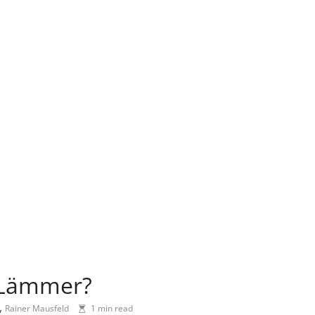
 Lämmer?
,
Rainer Mausfeld
1 min read