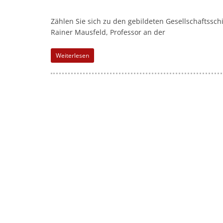
l
-
Zählen Sie sich zu den gebildeten Gesellschaftsschi
M
Rainer Mausfeld, Professor an der
a
r
Weiterlesen
k
e
t
i
n
g
|
S
p
e
n