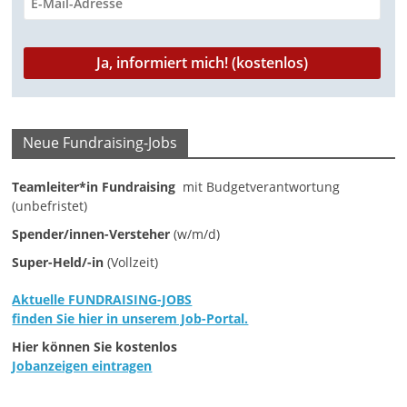
a
g
a
z
i
Neue Fundraising-Jobs
n
f
Teamleiter*in Fundraising
mit Budgetverantwortung
ü
(unbefristet)
r
Spender/innen-Versteher
(w/m/d)
S
Super-Held/-in
(Vollzeit)
o
Aktuelle FUNDRAISING-JOBS
z
finden Sie hier in unserem Job-Portal.
i
Hier können Sie kostenlos
a
Jobanzeigen eintragen
l
-