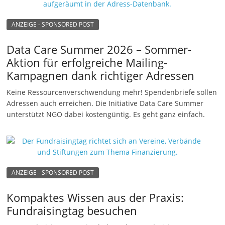
n
ANZEIGE - SPONSORED POST
g
e
Data Care Summer 2026 – Sommer-
n
Aktion für erfolgreiche Mailing-
Kampagnen dank richtiger Adressen
Keine Ressourcenverschwendung mehr! Spendenbriefe sollen
Adressen auch erreichen. Die Initiative Data Care Summer
unterstützt NGO dabei kostengüntig. Es geht ganz einfach.
ANZEIGE - SPONSORED POST
Kompaktes Wissen aus der Praxis:
Fundraisingtag besuchen