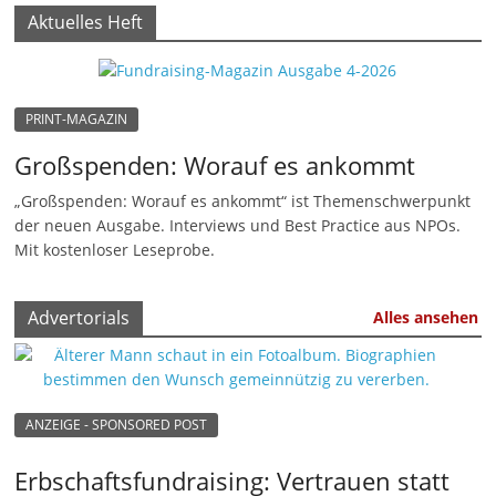
Aktuelles Heft
M
a
r
k
PRINT-MAGAZIN
e
Großspenden: Worauf es ankommt
t
„Großspenden: Worauf es ankommt“ ist Themenschwerpunkt
i
der neuen Ausgabe. Interviews und Best Practice aus NPOs.
n
Mit kostenloser Leseprobe.
g
|
Advertorials
Alles ansehen
S
p
e
ANZEIGE - SPONSORED POST
n
d
Erbschaftsfundraising: Vertrauen statt
e