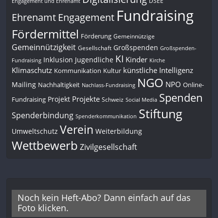
DSEE
Engagement und Ehrenamt
Fundraising
Engagement
Ehrenamt
Fördermittel
Förderung
Gemeinnützige
Gemeinnützigkeit
Großspenden
Gesellschaft
Großspenden-
KI
Kinder
Inklusion
Jugendliche
Fundraising
Kirche
Klimaschutz
künstliche Intelligenz
Kommunikation
Kultur
NGO
NPO
Mailing
Nachhaltigkeit
Online-
Nachlass-Fundraising
Spenden
Projekte
Projekt
Fundraising
Schweiz
Social Media
Stiftung
Spenderbindung
Spenderkommunikation
Verein
Umweltschutz
Weiterbildung
Wettbewerb
Zivilgesellschaft
Noch kein Heft-Abo? Dann einfach auf das
Foto klicken.