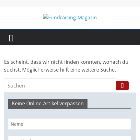
Skip
to
content
Fundraising-
Magazin
Es scheint, dass wir nicht finden konnten, wonach du
B
suchst. Möglicherweise hilft eine weitere Suche.
r
a
n
Keine Online-Artikel verpassen
c
h
e
n
m