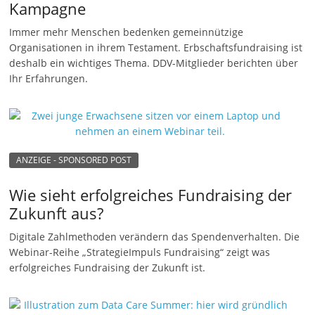
Kampagne
n
Immer mehr Menschen bedenken gemeinnützige
|
Organisationen in ihrem Testament. Erbschaftsfundraising ist
V
deshalb ein wichtiges Thema. DDV-Mitglieder berichten über
e
Ihr Erfahrungen.
r
e
i
n
ANZEIGE - SPONSORED POST
e
Wie sieht erfolgreiches Fundraising der
|
Zukunft aus?
S
t
Digitale Zahlmethoden verändern das Spendenverhalten. Die
Webinar-Reihe „StrategieImpuls Fundraising“ zeigt was
i
erfolgreiches Fundraising der Zukunft ist.
f
t
u