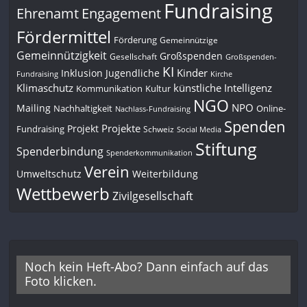
Fundraising
Engagement
Ehrenamt
Fördermittel
Förderung
Gemeinnützige
Gemeinnützigkeit
Großspenden
Gesellschaft
Großspenden-
KI
Kinder
Inklusion
Jugendliche
Fundraising
Kirche
Klimaschutz
künstliche Intelligenz
Kommunikation
Kultur
NGO
NPO
Mailing
Nachhaltigkeit
Online-
Nachlass-Fundraising
Spenden
Projekte
Projekt
Fundraising
Schweiz
Social Media
Stiftung
Spenderbindung
Spenderkommunikation
Verein
Umweltschutz
Weiterbildung
Wettbewerb
Zivilgesellschaft
Noch kein Heft-Abo? Dann einfach auf das
Foto klicken.