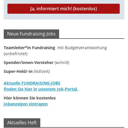
M
a
r
k
Neue Fundraising-Jobs
e
t
Teamleiter*in Fundraising
mit Budgetverantwortung
(unbefristet)
i
Spender/innen-Versteher
(w/m/d)
n
g
Super-Held/-in
(Vollzeit)
|
Aktuelle FUNDRAISING-JOBS
S
finden Sie hier in unserem Job-Portal.
p
Hier können Sie kostenlos
e
Jobanzeigen eintragen
n
d
Aktuelles Heft
e