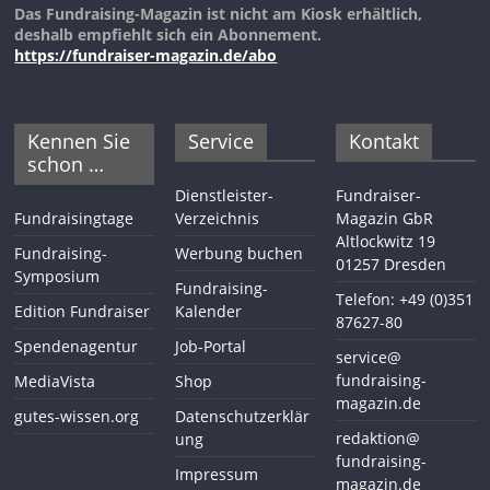
Das Fundraising-Magazin ist nicht am Kiosk erhältlich,
deshalb empfiehlt sich ein Abonnement.
https://fundraiser-magazin.de/abo
Kennen Sie
Service
Kontakt
schon …
Dienstleister-
Fundraiser-
Fundraisingtage
Verzeichnis
Magazin GbR
Altlockwitz 19
Fundraising-
Werbung buchen
01257 Dresden
Symposium
Fundraising-
Telefon: +49 (0)351
Edition Fundraiser
Kalender
87627-80
Spendenagentur
Job-Portal
service@
fundraising-
MediaVista
Shop
magazin.de
gutes-wissen.org
Datenschutzerklär
redaktion@
ung
fundraising-
Impressum
magazin.de