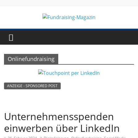
Skip
to
content
Fundraising-
Magazin
Onlinefundraising
B
r
a
ANZEIGE - SPONSORED POST
n
c
h
Unternehmensspenden
e
einwerben über LinkedIn
n
m
,
,