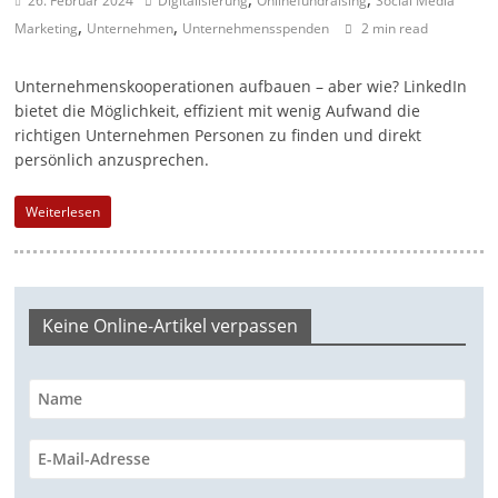
26. Februar 2024
Digitalisierung
Onlinefundraising
Social Media
,
,
a
Marketing
Unternehmen
Unternehmensspenden
2 min read
g
Unternehmenskooperationen aufbauen – aber wie? LinkedIn
a
bietet die Möglichkeit, effizient mit wenig Aufwand die
z
richtigen Unternehmen Personen zu finden und direkt
i
persönlich anzusprechen.
n
Weiterlesen
f
ü
r
S
Keine Online-Artikel verpassen
o
z
i
a
l
-