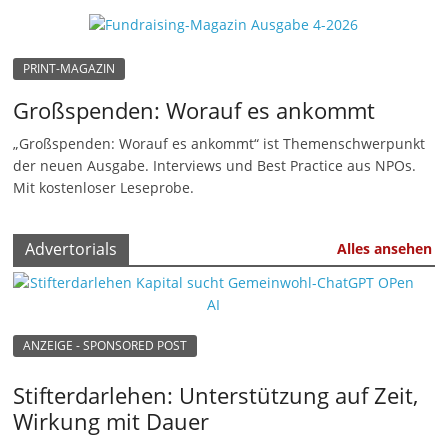
n
|
PRINT-MAGAZIN
V
Großspenden: Worauf es ankommt
e
r
„Großspenden: Worauf es ankommt“ ist Themenschwerpunkt
e
der neuen Ausgabe. Interviews und Best Practice aus NPOs.
Mit kostenloser Leseprobe.
i
n
Advertorials
e
Alles ansehen
|
S
t
ANZEIGE - SPONSORED POST
i
f
Stifterdarlehen: Unterstützung auf Zeit,
t
Wirkung mit Dauer
u