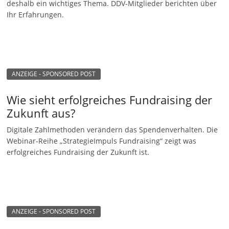
deshalb ein wichtiges Thema. DDV-Mitglieder berichten über
n
Ihr Erfahrungen.
g
e
n
ANZEIGE - SPONSORED POST
Wie sieht erfolgreiches Fundraising der
Zukunft aus?
Digitale Zahlmethoden verändern das Spendenverhalten. Die
Webinar-Reihe „StrategieImpuls Fundraising“ zeigt was
erfolgreiches Fundraising der Zukunft ist.
ANZEIGE - SPONSORED POST