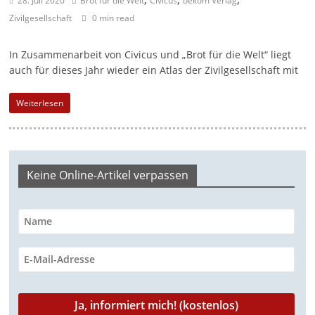
28. Juli 2020
Brot für die Welt
Civicus
oekom Verlag
a
Zivilgesellschaft
0 min read
g
In Zusammenarbeit von Civicus und „Brot für die Welt“ liegt
a
auch für dieses Jahr wieder ein Atlas der Zivilgesellschaft mit
z
i
Weiterlesen
n
f
ü
Keine Online-Artikel verpassen
r
S
o
z
i
a
l
-