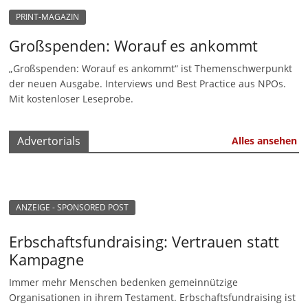
n
PRINT-MAGAZIN
|
Großspenden: Worauf es ankommt
V
„Großspenden: Worauf es ankommt“ ist Themenschwerpunkt
e
der neuen Ausgabe. Interviews und Best Practice aus NPOs.
r
Mit kostenloser Leseprobe.
e
i
Advertorials
Alles ansehen
n
e
|
ANZEIGE - SPONSORED POST
S
t
Erbschaftsfundraising: Vertrauen statt
i
Kampagne
f
Immer mehr Menschen bedenken gemeinnützige
t
Organisationen in ihrem Testament. Erbschaftsfundraising ist
u