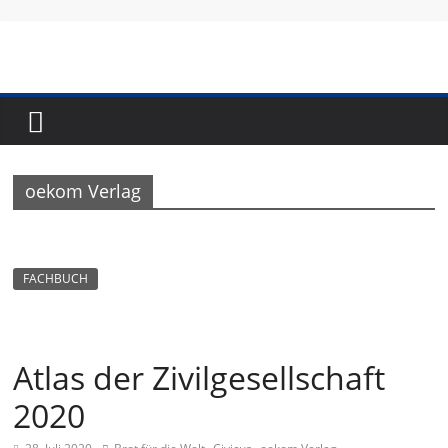
Skip
to
content
Fundraising-
Magazin
oekom Verlag
B
r
a
FACHBUCH
n
c
h
Atlas der Zivilgesellschaft
e
2020
n
m
,
,
,