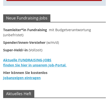
M
a
Neue Fundraising-Jobs
r
k
Teamleiter*in Fundraising
mit Budgetverantwortung
e
(unbefristet)
t
Spender/innen-Versteher
(w/m/d)
i
Super-Held/-in
(Vollzeit)
n
Aktuelle FUNDRAISING-JOBS
g
finden Sie hier in unserem Job-Portal.
|
Hier können Sie kostenlos
S
Jobanzeigen eintragen
p
e
Aktuelles Heft
n
d
e