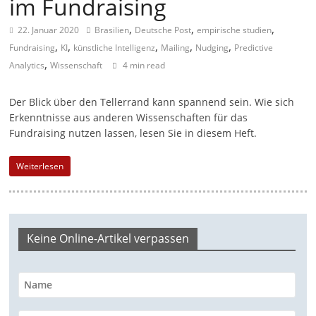
im Fundraising
m
,
,
,
22. Januar 2020
Brasilien
Deutsche Post
empirische studien
a
,
,
,
,
,
Fundraising
KI
künstliche Intelligenz
Mailing
Nudging
Predictive
g
,
Analytics
Wissenschaft
4 min read
a
z
Der Blick über den Tellerrand kann spannend sein. Wie sich
i
Erkenntnisse aus anderen Wissenschaften für das
n
Fundraising nutzen lassen, lesen Sie in diesem Heft.
f
Weiterlesen
ü
r
S
o
Keine Online-Artikel verpassen
z
i
a
l