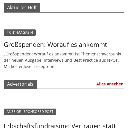
e
Aktuelles Heft
n
|
V
PRINT-MAGAZIN
e
Großspenden: Worauf es ankommt
r
e
„Großspenden: Worauf es ankommt“ ist Themenschwerpunkt
der neuen Ausgabe. Interviews und Best Practice aus NPOs.
i
Mit kostenloser Leseprobe.
n
e
Advertorials
Alles ansehen
|
S
t
i
ANZEIGE - SPONSORED POST
f
Erbschaftsfundraising: Vertrauen statt
t