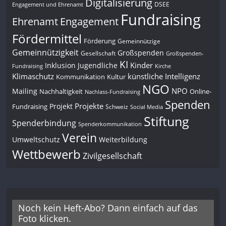
Digitalisierung
DSEE
Engagement und Ehrenamt
Fundraising
Engagement
Ehrenamt
Fördermittel
Förderung
Gemeinnützige
Gemeinnützigkeit
Großspenden
Gesellschaft
Großspenden-
KI
Kinder
Inklusion
Jugendliche
Fundraising
Kirche
Klimaschutz
künstliche Intelligenz
Kommunikation
Kultur
NGO
NPO
Mailing
Nachhaltigkeit
Online-
Nachlass-Fundraising
Spenden
Projekte
Projekt
Fundraising
Schweiz
Social Media
Stiftung
Spenderbindung
Spenderkommunikation
Verein
Umweltschutz
Weiterbildung
Wettbewerb
Zivilgesellschaft
Noch kein Heft-Abo? Dann einfach auf das
Foto klicken.