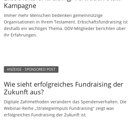
Kampagne
u
n
Immer mehr Menschen bedenken gemeinnützige
g
Organisationen in ihrem Testament. Erbschaftsfundraising ist
deshalb ein wichtiges Thema. DDV-Mitglieder berichten über
e
Ihr Erfahrungen.
n
ANZEIGE - SPONSORED POST
Wie sieht erfolgreiches Fundraising der
Zukunft aus?
Digitale Zahlmethoden verändern das Spendenverhalten. Die
Webinar-Reihe „StrategieImpuls Fundraising“ zeigt was
erfolgreiches Fundraising der Zukunft ist.