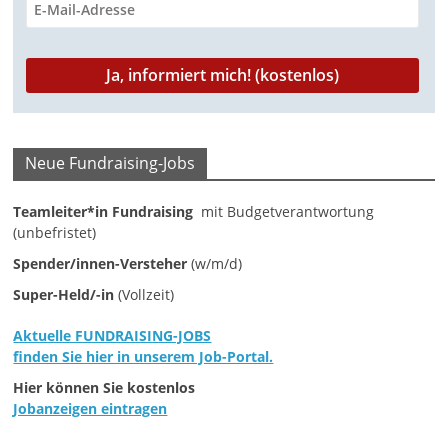
-
M
a
r
k
e
Neue Fundraising-Jobs
t
Teamleiter*in Fundraising
mit Budgetverantwortung
i
(unbefristet)
n
Spender/innen-Versteher
(w/m/d)
g
Super-Held/-in
(Vollzeit)
|
S
Aktuelle FUNDRAISING-JOBS
p
finden Sie hier in unserem Job-Portal.
e
Hier können Sie kostenlos
n
Jobanzeigen eintragen
d