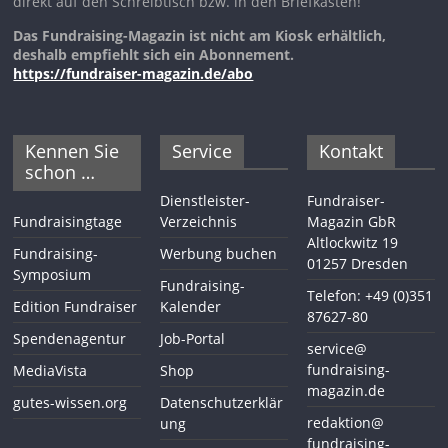
direkt auf den Schreibtisch bzw. in den Briefkasten!
Das Fundraising-Magazin ist nicht am Kiosk erhältlich,
deshalb empfiehlt sich ein Abonnement.
https://fundraiser-magazin.de/abo
Kennen Sie
Service
Kontakt
schon …
Dienstleister-
Fundraiser-
Fundraisingtage
Verzeichnis
Magazin GbR
Altlockwitz 19
Fundraising-
Werbung buchen
01257 Dresden
Symposium
Fundraising-
Telefon: +49 (0)351
Edition Fundraiser
Kalender
87627-80
Spendenagentur
Job-Portal
service@
fundraising-
MediaVista
Shop
magazin.de
gutes-wissen.org
Datenschutzerklär
redaktion@
ung
fundraising-