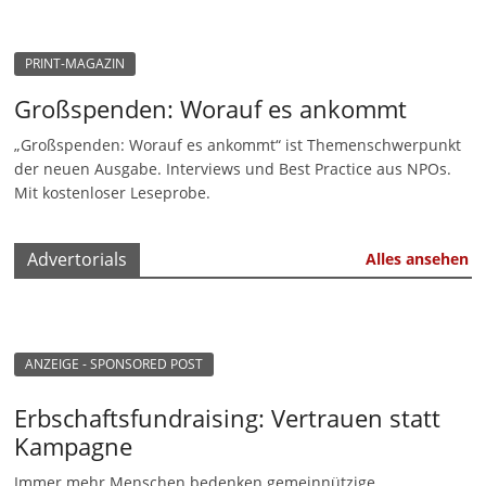
n
|
PRINT-MAGAZIN
V
Großspenden: Worauf es ankommt
e
„Großspenden: Worauf es ankommt“ ist Themenschwerpunkt
r
der neuen Ausgabe. Interviews und Best Practice aus NPOs.
e
Mit kostenloser Leseprobe.
i
n
Advertorials
Alles ansehen
e
|
S
t
ANZEIGE - SPONSORED POST
i
Erbschaftsfundraising: Vertrauen statt
f
Kampagne
t
u
Immer mehr Menschen bedenken gemeinnützige