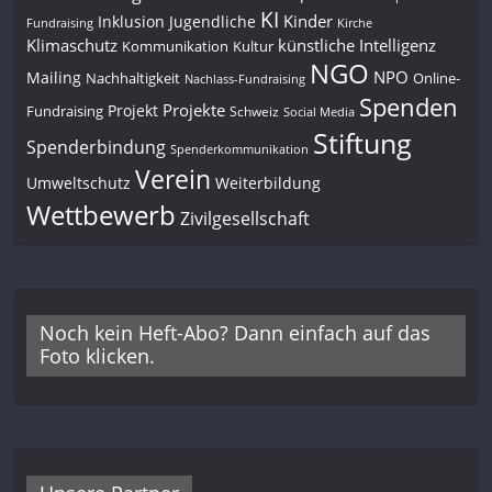
KI
Kinder
Inklusion
Jugendliche
Fundraising
Kirche
Klimaschutz
künstliche Intelligenz
Kommunikation
Kultur
NGO
NPO
Mailing
Nachhaltigkeit
Online-
Nachlass-Fundraising
Spenden
Projekte
Projekt
Fundraising
Schweiz
Social Media
Stiftung
Spenderbindung
Spenderkommunikation
Verein
Umweltschutz
Weiterbildung
Wettbewerb
Zivilgesellschaft
Noch kein Heft-Abo? Dann einfach auf das
Foto klicken.