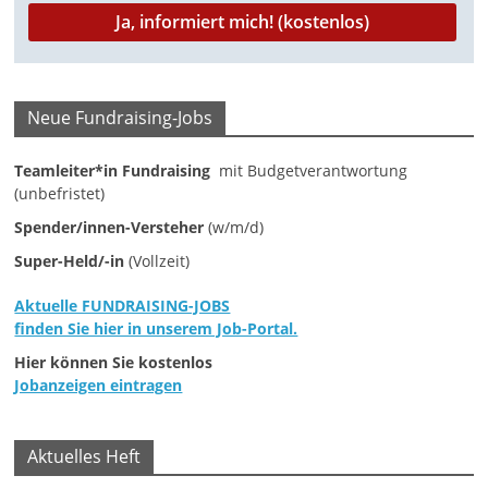
M
a
r
Neue Fundraising-Jobs
k
e
Teamleiter*in Fundraising
mit Budgetverantwortung
t
(unbefristet)
i
Spender/innen-Versteher
(w/m/d)
n
Super-Held/-in
(Vollzeit)
g
|
Aktuelle FUNDRAISING-JOBS
finden Sie hier in unserem Job-Portal.
S
p
Hier können Sie kostenlos
Jobanzeigen eintragen
e
n
d
Aktuelles Heft
e