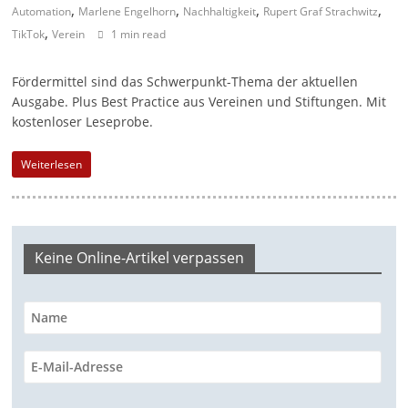
,
,
,
,
Automation
Marlene Engelhorn
Nachhaltigkeit
Rupert Graf Strachwitz
a
,
TikTok
Verein
1 min read
g
a
Fördermittel sind das Schwerpunkt-Thema der aktuellen
z
Ausgabe. Plus Best Practice aus Vereinen und Stiftungen. Mit
kostenloser Leseprobe.
i
n
Weiterlesen
f
ü
r
S
Keine Online-Artikel verpassen
o
z
i
a
l
-