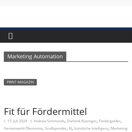
Skip
to
content
Fundraising-
Magazin
Marketing Automation
B
r
a
PRINT-MAGAZIN
n
c
h
Fit für Fördermittel
e
,
,
,
15. Juli 2024
Andrew Simmonds
Dominik Ruisinger
Fördergelder
n
,
,
,
,
Gemeinwohl-Ökonomie
Großspender
KI
künstliche Intelligenz
Marketing
m