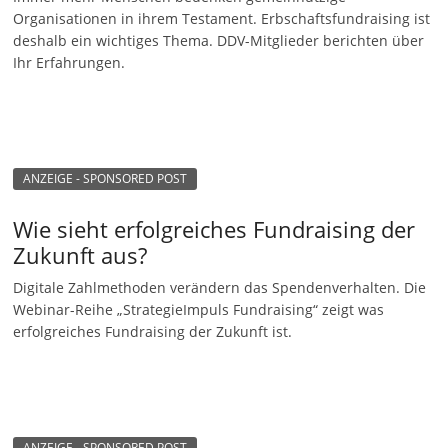
Organisationen in ihrem Testament. Erbschaftsfundraising ist
n
deshalb ein wichtiges Thema. DDV-Mitglieder berichten über
g
Ihr Erfahrungen.
e
n
ANZEIGE - SPONSORED POST
Wie sieht erfolgreiches Fundraising der
Zukunft aus?
Digitale Zahlmethoden verändern das Spendenverhalten. Die
Webinar-Reihe „StrategieImpuls Fundraising“ zeigt was
erfolgreiches Fundraising der Zukunft ist.
ANZEIGE - SPONSORED POST