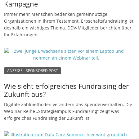
Kampagne
n
Immer mehr Menschen bedenken gemeinnützige
|
Organisationen in ihrem Testament. Erbschaftsfundraising ist
V
deshalb ein wichtiges Thema. DDV-Mitglieder berichten über
e
Ihr Erfahrungen.
r
e
i
n
ANZEIGE - SPONSORED POST
e
Wie sieht erfolgreiches Fundraising der
|
Zukunft aus?
S
t
Digitale Zahlmethoden verändern das Spendenverhalten. Die
Webinar-Reihe „StrategieImpuls Fundraising“ zeigt was
i
erfolgreiches Fundraising der Zukunft ist.
f
t
u