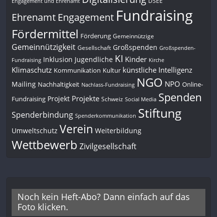
DSEE
Engagement und Ehrenamt
Fundraising
Engagement
Ehrenamt
Fördermittel
Förderung
Gemeinnützige
Gemeinnützigkeit
Großspenden
Gesellschaft
Großspenden-
KI
Kinder
Inklusion
Jugendliche
Fundraising
Kirche
Klimaschutz
künstliche Intelligenz
Kommunikation
Kultur
NGO
NPO
Mailing
Nachhaltigkeit
Online-
Nachlass-Fundraising
Spenden
Projekte
Projekt
Fundraising
Schweiz
Social Media
Stiftung
Spenderbindung
Spenderkommunikation
Verein
Umweltschutz
Weiterbildung
Wettbewerb
Zivilgesellschaft
Noch kein Heft-Abo? Dann einfach auf das
Foto klicken.