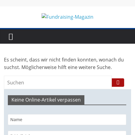
Skip
to
content
Fundraising-
Magazin
Es scheint, dass wir nicht finden konnten, wonach du
B
suchst. Möglicherweise hilft eine weitere Suche.
r
a
n
Keine Online-Artikel verpassen
c
h
e
n
m