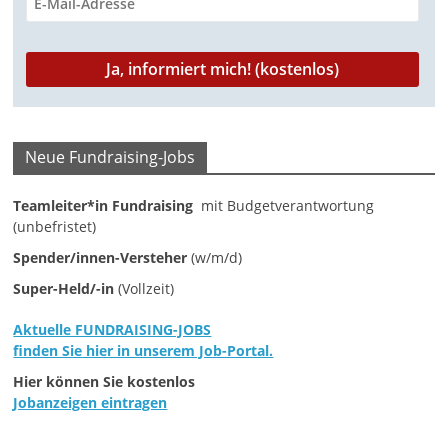
a
g
a
z
i
Neue Fundraising-Jobs
n
f
Teamleiter*in Fundraising
mit Budgetverantwortung
ü
(unbefristet)
r
Spender/innen-Versteher
(w/m/d)
S
Super-Held/-in
(Vollzeit)
o
Aktuelle FUNDRAISING-JOBS
z
finden Sie hier in unserem Job-Portal.
i
Hier können Sie kostenlos
a
Jobanzeigen eintragen
l
-