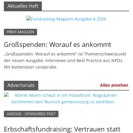
Aktuelles Heft
M
a
r
k
PRINT-MAGAZIN
e
Großspenden: Worauf es ankommt
t
„Großspenden: Worauf es ankommt“ ist Themenschwerpunkt
i
der neuen Ausgabe. Interviews und Best Practice aus NPOs.
n
Mit kostenloser Leseprobe.
g
|
Advertorials
Alles ansehen
S
p
e
ANZEIGE - SPONSORED POST
n
d
Erbschaftsfundraising: Vertrauen statt
e