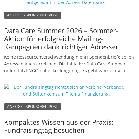
n
ANZEIGE - SPONSORED POST
g
e
Data Care Summer 2026 – Sommer-
n
Aktion für erfolgreiche Mailing-
Kampagnen dank richtiger Adressen
Keine Ressourcenverschwendung mehr! Spendenbriefe sollen
Adressen auch erreichen. Die Initiative Data Care Summer
unterstützt NGO dabei kostengüntig. Es geht ganz einfach.
ANZEIGE - SPONSORED POST
Kompaktes Wissen aus der Praxis:
Fundraisingtag besuchen