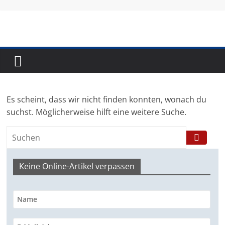
Skip
to
content
Fundraising-
Magazin
Es scheint, dass wir nicht finden konnten, wonach du
B
suchst. Möglicherweise hilft eine weitere Suche.
r
a
n
Keine Online-Artikel verpassen
c
h
e
n
m