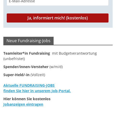
a
g
a
z
i
Neue Fundraising-Jobs
n
f
Teamleiter*in Fundraising
mit Budgetverantwortung
ü
(unbefristet)
r
Spender/innen-Versteher
(w/m/d)
S
Super-Held/-in
(Vollzeit)
o
Aktuelle FUNDRAISING-JOBS
z
finden Sie hier in unserem Job-Portal.
i
Hier können Sie kostenlos
a
Jobanzeigen eintragen
l
-