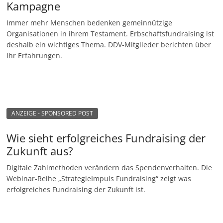
Kampagne
n
Immer mehr Menschen bedenken gemeinnützige
|
Organisationen in ihrem Testament. Erbschaftsfundraising ist
V
deshalb ein wichtiges Thema. DDV-Mitglieder berichten über
e
Ihr Erfahrungen.
r
e
i
n
ANZEIGE - SPONSORED POST
e
Wie sieht erfolgreiches Fundraising der
|
Zukunft aus?
S
t
Digitale Zahlmethoden verändern das Spendenverhalten. Die
Webinar-Reihe „StrategieImpuls Fundraising“ zeigt was
i
erfolgreiches Fundraising der Zukunft ist.
f
t
u