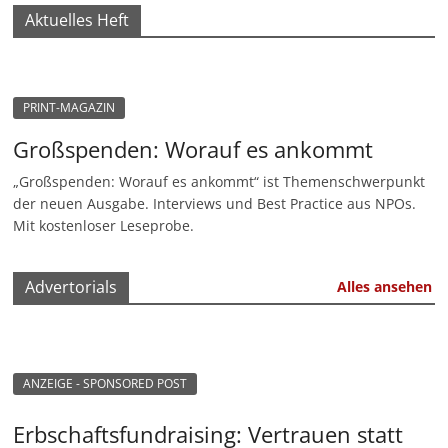
Aktuelles Heft
M
a
r
k
PRINT-MAGAZIN
e
Großspenden: Worauf es ankommt
t
„Großspenden: Worauf es ankommt“ ist Themenschwerpunkt
i
der neuen Ausgabe. Interviews und Best Practice aus NPOs.
n
Mit kostenloser Leseprobe.
g
|
Advertorials
Alles ansehen
S
p
e
ANZEIGE - SPONSORED POST
n
d
Erbschaftsfundraising: Vertrauen statt
e