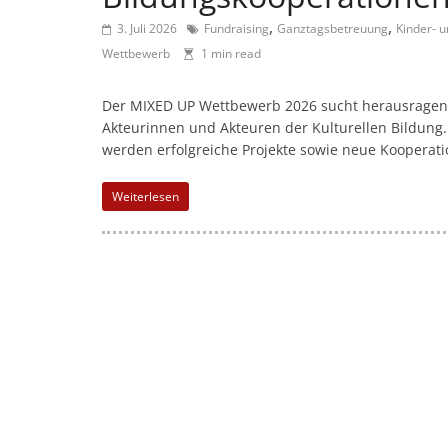
l
,
,
-
3. Juli 2026
Fundraising
Ganztagsbetreuung
Kinder- 
Wettbewerb
1 min read
M
a
Der MIXED UP Wettbewerb 2026 sucht herausragend
r
Akteurinnen und Akteuren der Kulturellen Bildung.
k
werden erfolgreiche Projekte sowie neue Kooperati
e
t
Weiterlesen
i
n
g
|
S
p
e
n