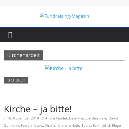
Skip
to
content
Fundraising-
Magazin
Kirchenarbeit
B
r
a
FACHBUCH
n
c
h
Kirche – ja bitte!
e
,
,
18. November 2019
André Kendel
Best-Practice-Beispiele
David
n
,
,
,
,
,
Gutmann
Fabian Peters
Kirche
Kirchenarbeit
Tobias Faix
Ulrich Riege
m