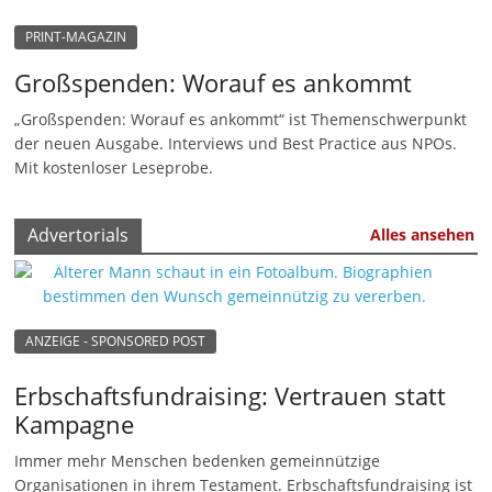
n
PRINT-MAGAZIN
|
Großspenden: Worauf es ankommt
V
e
„Großspenden: Worauf es ankommt“ ist Themenschwerpunkt
der neuen Ausgabe. Interviews und Best Practice aus NPOs.
r
Mit kostenloser Leseprobe.
e
i
Advertorials
Alles ansehen
n
e
|
S
ANZEIGE - SPONSORED POST
t
Erbschaftsfundraising: Vertrauen statt
i
Kampagne
f
t
Immer mehr Menschen bedenken gemeinnützige
Organisationen in ihrem Testament. Erbschaftsfundraising ist
u