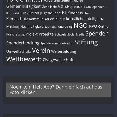
Förderung
Gemeinnützige
Gemeinnützigkeit
Großspenden
Gesellschaft
Großspenden-
KI
Kinder
Inklusion
Jugendliche
Fundraising
Kirche
Klimaschutz
künstliche Intelligenz
Kommunikation
Kultur
NGO
NPO
Mailing
Nachhaltigkeit
Online-
Nachlass-Fundraising
Spenden
Projekte
Projekt
Fundraising
Schweiz
Social Media
Stiftung
Spenderbindung
Spenderkommunikation
Verein
Umweltschutz
Weiterbildung
Wettbewerb
Zivilgesellschaft
Noch kein Heft-Abo? Dann einfach auf das
Foto klicken.