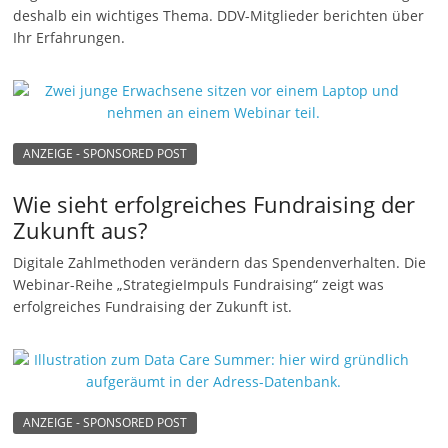
deshalb ein wichtiges Thema. DDV-Mitglieder berichten über
n
Ihr Erfahrungen.
g
e
n
ANZEIGE - SPONSORED POST
Wie sieht erfolgreiches Fundraising der
Zukunft aus?
Digitale Zahlmethoden verändern das Spendenverhalten. Die
Webinar-Reihe „StrategieImpuls Fundraising“ zeigt was
erfolgreiches Fundraising der Zukunft ist.
ANZEIGE - SPONSORED POST