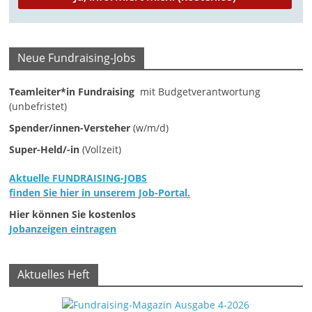
M
a
r
Neue Fundraising-Jobs
k
Teamleiter*in Fundraising
mit Budgetverantwortung
e
(unbefristet)
t
Spender/innen-Versteher
(w/m/d)
i
Super-Held/-in
(Vollzeit)
n
g
Aktuelle FUNDRAISING-JOBS
|
finden Sie hier in unserem Job-Portal.
S
Hier können Sie kostenlos
Jobanzeigen eintragen
p
e
n
Aktuelles Heft
d
e