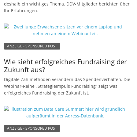
deshalb ein wichtiges Thema. DDV-Mitglieder berichten über
n
Ihr Erfahrungen.
g
e
n
ANZEIGE - SPONSORED POST
Wie sieht erfolgreiches Fundraising der
Zukunft aus?
Digitale Zahlmethoden verändern das Spendenverhalten. Die
Webinar-Reihe „StrategieImpuls Fundraising“ zeigt was
erfolgreiches Fundraising der Zukunft ist.
ANZEIGE - SPONSORED POST