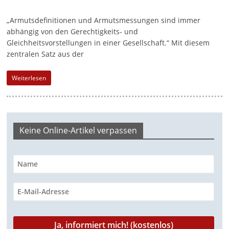
a
„Armutsdefinitionen und Armutsmessungen sind immer
g
abhängig von den Gerechtigkeits- und
a
Gleichheitsvorstellungen in einer Gesellschaft.“ Mit diesem
zentralen Satz aus der
z
i
Weiterlesen
n
f
ü
r
Keine Online-Artikel verpassen
S
o
z
i
a
l
-