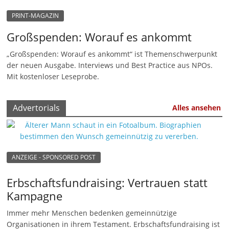
n
PRINT-MAGAZIN
|
Großspenden: Worauf es ankommt
V
„Großspenden: Worauf es ankommt“ ist Themenschwerpunkt
e
der neuen Ausgabe. Interviews und Best Practice aus NPOs.
r
Mit kostenloser Leseprobe.
e
i
Advertorials
Alles ansehen
n
e
|
S
ANZEIGE - SPONSORED POST
t
Erbschaftsfundraising: Vertrauen statt
i
Kampagne
f
t
Immer mehr Menschen bedenken gemeinnützige
Organisationen in ihrem Testament. Erbschaftsfundraising ist
u