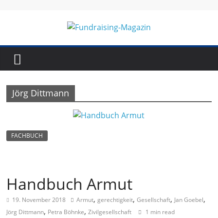
Skip
to
content
Fundraising-
Magazin
Jörg Dittmann
B
r
a
FACHBUCH
n
c
h
Handbuch Armut
e
,
,
,
,
19. November 2018
Armut
gerechtigkeit
Gesellschaft
Jan Goebel
n
,
,
Jörg Dittmann
Petra Böhnke
Zivilgesellschaft
1 min read
m