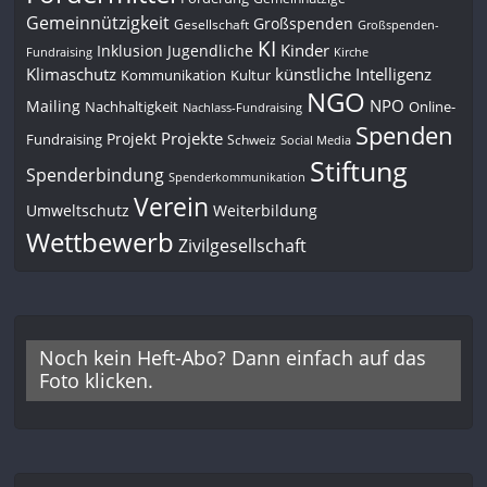
Gemeinnützigkeit
Großspenden
Gesellschaft
Großspenden-
KI
Kinder
Inklusion
Jugendliche
Fundraising
Kirche
Klimaschutz
künstliche Intelligenz
Kommunikation
Kultur
NGO
NPO
Mailing
Nachhaltigkeit
Online-
Nachlass-Fundraising
Spenden
Projekte
Projekt
Fundraising
Schweiz
Social Media
Stiftung
Spenderbindung
Spenderkommunikation
Verein
Umweltschutz
Weiterbildung
Wettbewerb
Zivilgesellschaft
Noch kein Heft-Abo? Dann einfach auf das
Foto klicken.