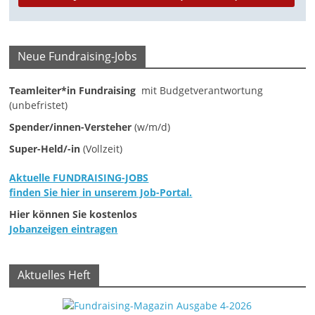
M
a
Neue Fundraising-Jobs
r
k
Teamleiter*in Fundraising
mit Budgetverantwortung
e
(unbefristet)
t
Spender/innen-Versteher
(w/m/d)
i
Super-Held/-in
(Vollzeit)
n
g
Aktuelle FUNDRAISING-JOBS
finden Sie hier in unserem Job-Portal.
|
S
Hier können Sie kostenlos
Jobanzeigen eintragen
p
e
n
Aktuelles Heft
d
e