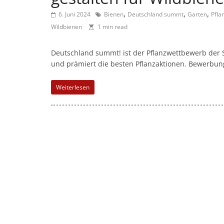
l
,
,
,
-
6. Juni 2024
Bienen
Deutschland summt
Garten
Pfla
Wildbienen
1 min read
M
a
Deutschland summt! ist der Pflanzwettbewerb der St
r
und prämiert die besten Pflanzaktionen. Bewerbunge
k
e
Weiterlesen
t
i
n
g
|
S
p
e
n