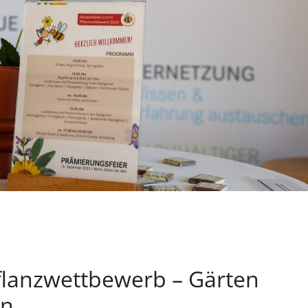
lanzwettbewerb – Gärten
en