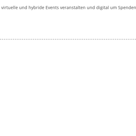
a
 virtuelle und hybride Events veranstalten und digital um Spende
g
a
z
i
n
f
ü
r
S
o
z
i
a
l
-