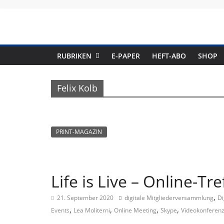
Skip
to
content
RUBRIKEN
E-PAPER
HEFT-ABO
SHOP
Felix Kolb
PRINT-MAGAZIN
Life is Live – Online-Tr
,
21. September 2020
digitale Mitgliederversammlung
Di
,
,
,
,
Events
Lea Moliterni
Online Meeting
Skype
Videokonferen