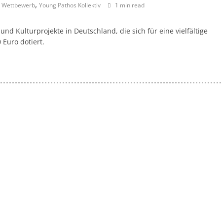
,
,
Wettbewerb
Young Pathos Kollektiv
1 min read
a
g
 und Kulturprojekte in Deutschland, die sich für eine vielfältige
a
0 Euro dotiert.
z
i
n
f
ü
r
S
o
z
i
a
l
-