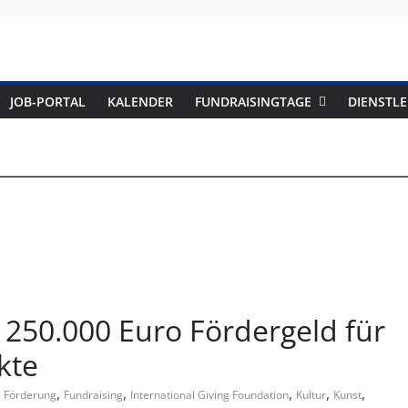
Fundraising-
JOB-PORTAL
KALENDER
FUNDRAISINGTAGE
DIENSTLE
Magazin
B
r
a
n
c
– 250.000 Euro Fördergeld für
h
e
kte
n
,
,
,
,
,
,
Förderung
Fundraising
International Giving Foundation
Kultur
Kunst
m