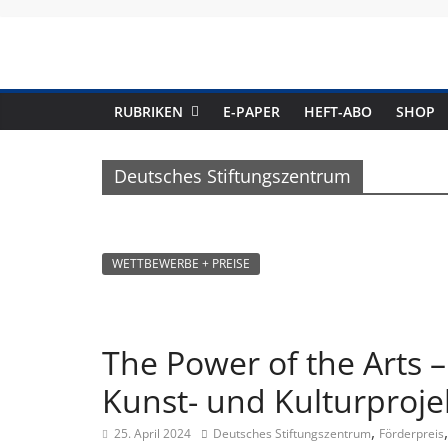
Skip
to
content
RUBRIKEN
E-PAPER
HEFT-ABO
SHOP
Deutsches Stiftungszentrum
WETTBEWERBE + PREISE
The Power of the Arts 
Kunst- und Kulturproje
,
25. April 2024
Deutsches Stiftungszentrum
Förderpreis