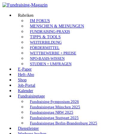
Skip
to
Fundraising-
content
Rubriken
IM FOKUS
Magazin
MENSCHEN & MEINUNGEN
FUNDRAISING-PRAXIS
Branchenmagazin
TIPPS & TOOLS
für
WEITERBILDUNG
Sozial-
FÖRDERMITTEL
Marketing
WETTBEWERBE + PREISE
|
NPO-BASIS-WISSEN
Spenden
STUDIEN + UMFRAGEN
|
E-Paper
Vereine
Heft-Abo
|
Shop
Stiftungen
Job-Portal
Kalender
Fundraisingtage
Fundraising-Symposium 2026
Fundraisingtag München 2025
Fundraisingtag NRW 2025
Fundraisingtag Stuttgart 2025
Fundraisingtag Berlin-Brandenburg 2025
Dienstleister
Werbung buchen