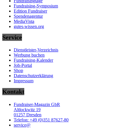
Fundraisingtage
Fundraising-Symposium
Edition Fundraiser
Spendenagentur
MediaVista
gutes-wissen.org
Service
Dienstleister-Verzeichnis
Werbung buchen
Fundraising-Kalender
Job-Portal
Shop
Datenschutzerklärung
Impressum
Kontakt
Fundraiser-Magazin GbR
Altlockwitz 19
01257 Dresden
Telefon: +49 (0)351 87627-80
service@