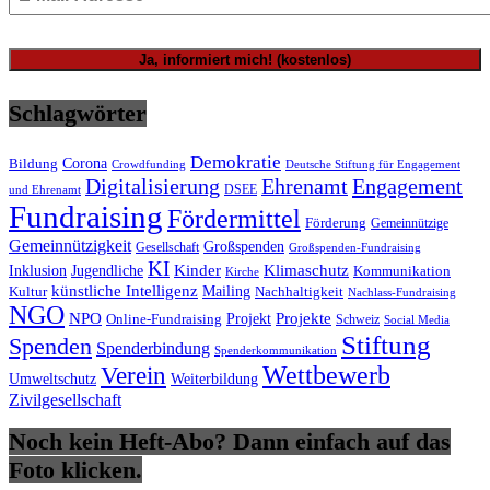
Schlagwörter
Demokratie
Bildung
Corona
Deutsche Stiftung für Engagement
Crowdfunding
Digitalisierung
Ehrenamt
Engagement
DSEE
und Ehrenamt
Fundraising
Fördermittel
Förderung
Gemeinnützige
Gemeinnützigkeit
Großspenden
Gesellschaft
Großspenden-Fundraising
KI
Inklusion
Kinder
Klimaschutz
Jugendliche
Kommunikation
Kirche
künstliche Intelligenz
Mailing
Nachhaltigkeit
Kultur
Nachlass-Fundraising
NGO
NPO
Projekte
Online-Fundraising
Projekt
Schweiz
Social Media
Stiftung
Spenden
Spenderbindung
Spenderkommunikation
Wettbewerb
Verein
Umweltschutz
Weiterbildung
Zivilgesellschaft
Noch kein Heft-Abo? Dann einfach auf das
Foto klicken.