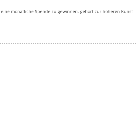
a
 eine monatliche Spende zu gewinnen, gehört zur höheren Kunst
g
a
z
i
n
f
ü
r
S
o
z
i
a
l
-