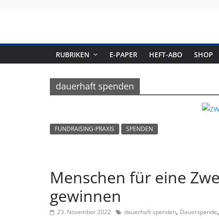
Skip
to
content
RUBRIKEN
E-PAPER
HEFT-ABO
SHOP
dauerhaft spenden
FUNDRAISING-PRAXIS
SPENDEN
Menschen für eine Zwe
gewinnen
,
23. November 2022
dauerhaft spenden
Dauerspende