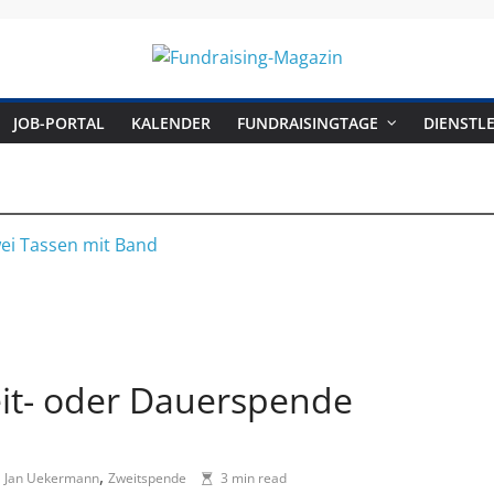
Fundraising-
JOB-PORTAL
KALENDER
FUNDRAISINGTAGE
DIENSTLE
Magazin
B
r
a
n
c
it- oder Dauerspende
h
e
n
,
,
Jan Uekermann
Zweitspende
3 min read
m