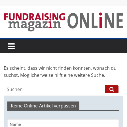
Skip
to
content
Fundraising-
Magazin
Es scheint, dass wir nicht finden konnten, wonach du
B
suchst. Möglicherweise hilft eine weitere Suche.
r
a
n
c
Keine Online-Artikel verpassen
h
e
n