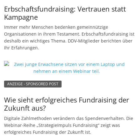
e
Erbschaftsfundraising: Vertrauen statt
n
Kampagne
|
Immer mehr Menschen bedenken gemeinnützige
V
Organisationen in ihrem Testament. Erbschaftsfundraising ist
e
deshalb ein wichtiges Thema. DDV-Mitglieder berichten über
Ihr Erfahrungen.
r
e
i
n
e
ANZEIGE - SPONSORED POST
|
Wie sieht erfolgreiches Fundraising der
S
Zukunft aus?
t
Digitale Zahlmethoden verändern das Spendenverhalten. Die
i
Webinar-Reihe „StrategieImpuls Fundraising“ zeigt was
f
erfolgreiches Fundraising der Zukunft ist.
t