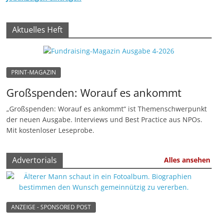
-
M
Aktuelles Heft
a
r
k
PRINT-MAGAZIN
e
t
Großspenden: Worauf es ankommt
i
„Großspenden: Worauf es ankommt“ ist Themenschwerpunkt
n
der neuen Ausgabe. Interviews und Best Practice aus NPOs.
Mit kostenloser Leseprobe.
g
|
S
Advertorials
Alles ansehen
p
e
n
ANZEIGE - SPONSORED POST
d