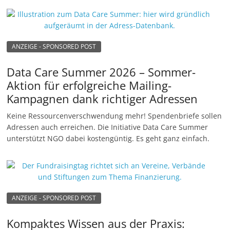
u
n
g
ANZEIGE - SPONSORED POST
e
n
Data Care Summer 2026 – Sommer-
Aktion für erfolgreiche Mailing-
Kampagnen dank richtiger Adressen
Keine Ressourcenverschwendung mehr! Spendenbriefe sollen
Adressen auch erreichen. Die Initiative Data Care Summer
unterstützt NGO dabei kostengüntig. Es geht ganz einfach.
ANZEIGE - SPONSORED POST
Kompaktes Wissen aus der Praxis: