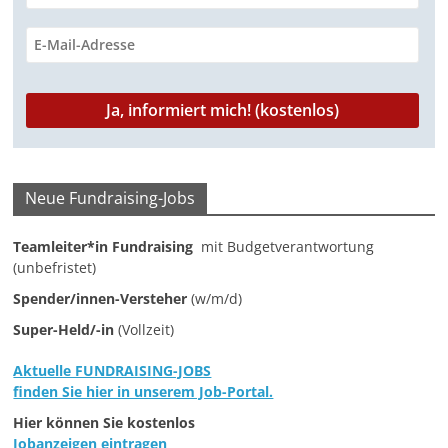
m
a
g
a
z
i
n
Neue Fundraising-Jobs
f
ü
Teamleiter*in Fundraising
mit Budgetverantwortung
(unbefristet)
r
S
Spender/innen-Versteher
(w/m/d)
o
Super-Held/-in
(Vollzeit)
z
Aktuelle FUNDRAISING-JOBS
i
finden Sie hier in unserem Job-Portal.
a
Hier können Sie kostenlos
l
Jobanzeigen eintragen