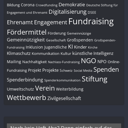
Demokratie
Corona
Bildung
Deutsche Stiftung für
Crowdfunding
Digitalisierung
DSEE
Engagement und Ehrenamt
Fundraising
Engagement
Ehrenamt
Fördermittel
Förderung
Gemeinnützige
Gemeinnützigkeit
Großspenden
Gesellschaft
Großspenden-
KI
Kinder
Inklusion
Jugendliche
Fundraising
Kirche
Klimaschutz
künstliche Intelligenz
Kommunikation
Kultur
NGO
NPO
Mailing
Nachhaltigkeit
Online-
Nachlass-Fundraising
Spenden
Projekte
Projekt
Fundraising
Schweiz
Social Media
Stiftung
Spenderbindung
Spenderkommunikation
Verein
Umweltschutz
Weiterbildung
Wettbewerb
Zivilgesellschaft
Noch kein Heft-Abo? Dann einfach auf das