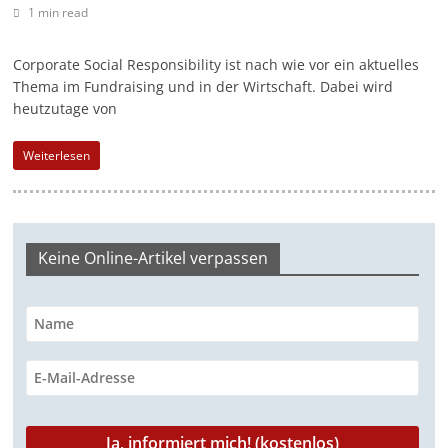
1 min read
a
g
Corporate Social Responsibility ist nach wie vor ein aktuelles
a
Thema im Fundraising und in der Wirtschaft. Dabei wird
z
heutzutage von
i
Weiterlesen
n
f
ü
r
Keine Online-Artikel verpassen
S
o
z
i
a
l
-