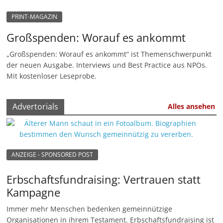
n
PRINT-MAGAZIN
|
Großspenden: Worauf es ankommt
V
e
„Großspenden: Worauf es ankommt“ ist Themenschwerpunkt
der neuen Ausgabe. Interviews und Best Practice aus NPOs.
r
Mit kostenloser Leseprobe.
e
i
Advertorials
Alles ansehen
n
e
|
S
ANZEIGE - SPONSORED POST
t
Erbschaftsfundraising: Vertrauen statt
i
Kampagne
f
t
Immer mehr Menschen bedenken gemeinnützige
Organisationen in ihrem Testament. Erbschaftsfundraising ist
u