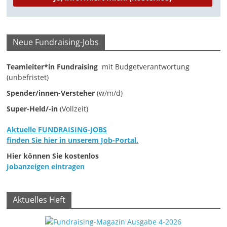
M
a
r
Neue Fundraising-Jobs
k
Teamleiter*in Fundraising
mit Budgetverantwortung
e
(unbefristet)
t
Spender/innen-Versteher
(w/m/d)
i
Super-Held/-in
(Vollzeit)
n
g
Aktuelle FUNDRAISING-JOBS
|
finden Sie hier in unserem Job-Portal.
S
Hier können Sie kostenlos
Jobanzeigen eintragen
p
e
n
Aktuelles Heft
d
e