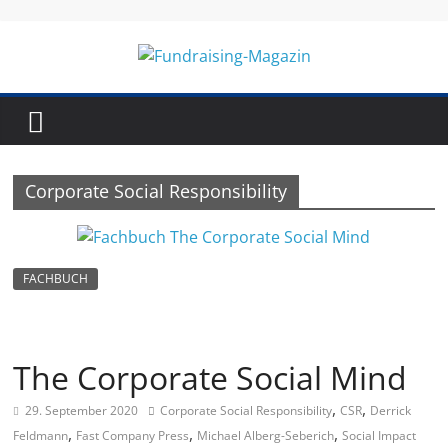
Skip
to
content
Fundraising-
Magazin
Corporate Social Responsibility
B
r
a
FACHBUCH
n
c
h
The Corporate Social Mind
e
,
,
29. September 2020
Corporate Social Responsibility
CSR
Derrick
n
,
,
,
Feldmann
Fast Company Press
Michael Alberg-Seberich
Social Impact
m