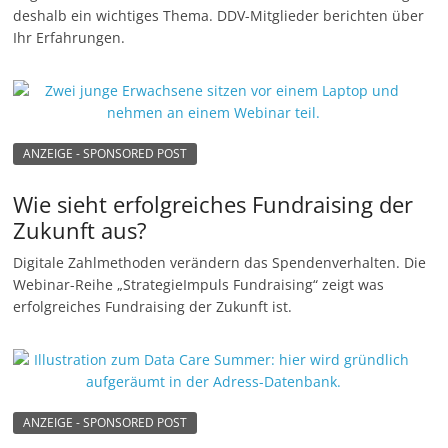
deshalb ein wichtiges Thema. DDV-Mitglieder berichten über
n
Ihr Erfahrungen.
g
e
n
ANZEIGE - SPONSORED POST
Wie sieht erfolgreiches Fundraising der
Zukunft aus?
Digitale Zahlmethoden verändern das Spendenverhalten. Die
Webinar-Reihe „StrategieImpuls Fundraising“ zeigt was
erfolgreiches Fundraising der Zukunft ist.
ANZEIGE - SPONSORED POST