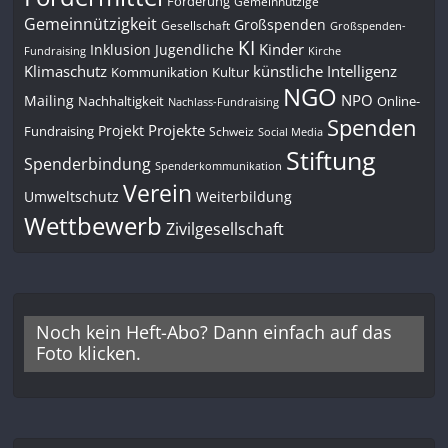
Förderung
Gemeinnützige
Gemeinnützigkeit
Großspenden
Gesellschaft
Großspenden-
KI
Kinder
Inklusion
Jugendliche
Fundraising
Kirche
Klimaschutz
künstliche Intelligenz
Kommunikation
Kultur
NGO
NPO
Mailing
Nachhaltigkeit
Online-
Nachlass-Fundraising
Spenden
Projekte
Projekt
Fundraising
Schweiz
Social Media
Stiftung
Spenderbindung
Spenderkommunikation
Verein
Umweltschutz
Weiterbildung
Wettbewerb
Zivilgesellschaft
Noch kein Heft-Abo? Dann einfach auf das
Foto klicken.