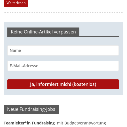
Weiterlesen
-
M
a
r
Keine Online-Artikel verpassen
k
e
t
i
n
g
|
S
p
e
Neue Fundraising-Jobs
n
Teamleiter*in Fundraising
mit Budgetverantwortung
d