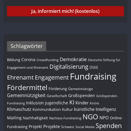
Schlagwörter
Demokratie
Corona
Bildung
Deutsche Stiftung für
Crowdfunding
Digitalisierung
DSEE
Engagement und Ehrenamt
Fundraising
Engagement
Ehrenamt
Fördermittel
Förderung
Gemeinnützige
Gemeinnützigkeit
Großspenden
Gesellschaft
Großspenden-
KI
Kinder
Inklusion
Jugendliche
Fundraising
Kirche
Klimaschutz
künstliche Intelligenz
Kommunikation
Kultur
NGO
NPO
Mailing
Nachhaltigkeit
Online-
Nachlass-Fundraising
Spenden
Projekte
Projekt
Fundraising
Schweiz
Social Media