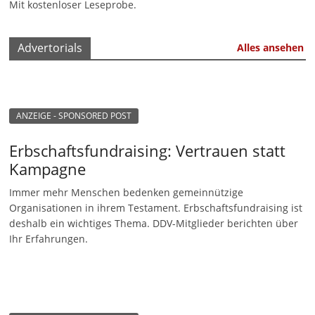
Mit kostenloser Leseprobe.
u
n
Advertorials
Alles ansehen
g
e
n
ANZEIGE - SPONSORED POST
Erbschaftsfundraising: Vertrauen statt
Kampagne
Immer mehr Menschen bedenken gemeinnützige
Organisationen in ihrem Testament. Erbschaftsfundraising ist
deshalb ein wichtiges Thema. DDV-Mitglieder berichten über
Ihr Erfahrungen.