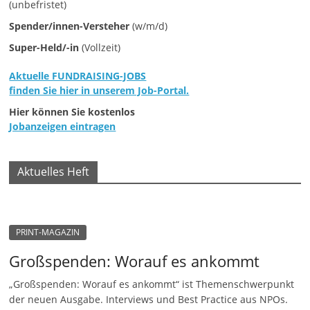
(unbefristet)
e
Spender/innen-Versteher
(w/m/d)
n
Super-Held/-in
(Vollzeit)
|
V
Aktuelle FUNDRAISING-JOBS
e
finden Sie hier in unserem Job-Portal.
r
Hier können Sie kostenlos
Jobanzeigen eintragen
e
i
n
Aktuelles Heft
e
|
S
PRINT-MAGAZIN
t
Großspenden: Worauf es ankommt
i
f
„Großspenden: Worauf es ankommt“ ist Themenschwerpunkt
der neuen Ausgabe. Interviews und Best Practice aus NPOs.
t