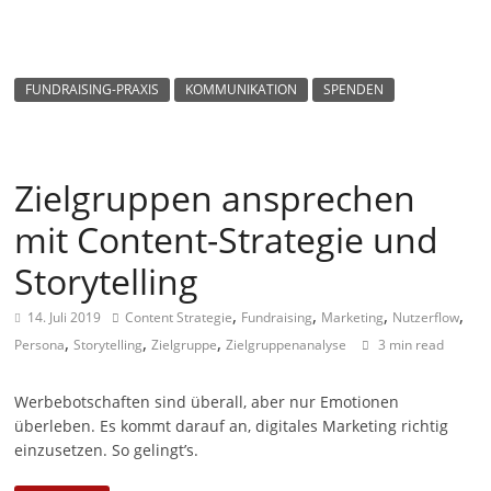
m
a
g
FUNDRAISING-PRAXIS
KOMMUNIKATION
SPENDEN
a
z
i
Zielgruppen ansprechen
n
mit Content-Strategie und
f
ü
Storytelling
r
,
,
,
,
14. Juli 2019
Content Strategie
Fundraising
Marketing
Nutzerflow
S
,
,
,
Persona
Storytelling
Zielgruppe
Zielgruppenanalyse
3 min read
o
z
Werbebotschaften sind überall, aber nur Emotionen
i
überleben. Es kommt darauf an, digitales Marketing richtig
a
einzusetzen. So gelingt’s.
l