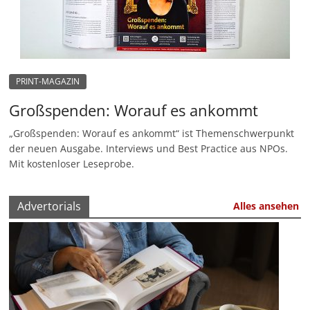
u
n
g
e
PRINT-MAGAZIN
n
Großspenden: Worauf es ankommt
„Großspenden: Worauf es ankommt“ ist Themenschwerpunkt
der neuen Ausgabe. Interviews und Best Practice aus NPOs.
Mit kostenloser Leseprobe.
Advertorials
Alles ansehen