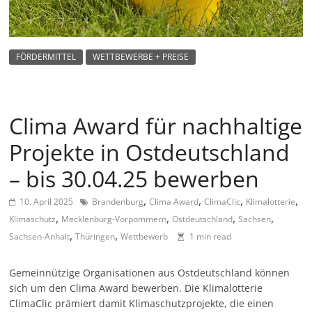
m
a
g
FÖRDERMITTEL
WETTBEWERBE + PREISE
a
z
i
Clima Award für nachhaltige
n
Projekte in Ostdeutschland
f
ü
– bis 30.04.25 bewerben
r
,
,
,
,
10. April 2025
Brandenburg
Clima Award
ClimaClic
Klimalotterie
S
,
,
,
,
Klimaschutz
Mecklenburg-Vorpommern
Ostdeutschland
Sachsen
o
,
,
Sachsen-Anhalt
Thüringen
Wettbewerb
1 min read
z
i
Gemeinnützige Organisationen aus Ostdeutschland können
a
sich um den Clima Award bewerben. Die Klimalotterie
ClimaClic prämiert damit Klimaschutzprojekte, die einen
l