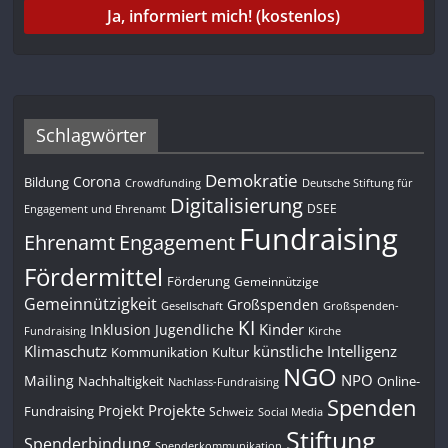
Schlagwörter
Demokratie
Corona
Bildung
Deutsche Stiftung für
Crowdfunding
Digitalisierung
DSEE
Engagement und Ehrenamt
Fundraising
Engagement
Ehrenamt
Fördermittel
Förderung
Gemeinnützige
Gemeinnützigkeit
Großspenden
Gesellschaft
Großspenden-
KI
Kinder
Inklusion
Jugendliche
Fundraising
Kirche
Klimaschutz
künstliche Intelligenz
Kommunikation
Kultur
NGO
NPO
Mailing
Nachhaltigkeit
Online-
Nachlass-Fundraising
Spenden
Projekte
Projekt
Fundraising
Schweiz
Social Media
Stiftung
Spenderbindung
Spenderkommunikation