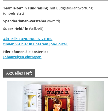
e
Teamleiter*in Fundraising
mit Budgetverantwortung
n
(unbefristet)
|
Spender/innen-Versteher
(w/m/d)
V
Super-Held/-in
(Vollzeit)
e
r
Aktuelle FUNDRAISING-JOBS
finden Sie hier in unserem Job-Portal.
e
Hier können Sie kostenlos
i
Jobanzeigen eintragen
n
e
Aktuelles Heft
|
S
t
i
f
t