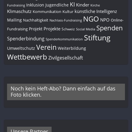
KI
Kinder
Inklusion
Jugendliche
Fundraising
Kirche
Klimaschutz
künstliche Intelligenz
Kommunikation
Kultur
NGO
NPO
Mailing
Nachhaltigkeit
Online-
Nachlass-Fundraising
Spenden
Projekte
Projekt
Fundraising
Schweiz
Social Media
Stiftung
Spenderbindung
Spenderkommunikation
Verein
Umweltschutz
Weiterbildung
Wettbewerb
Zivilgesellschaft
Noch kein Heft-Abo? Dann einfach auf das
Foto klicken.
Unsere Partner