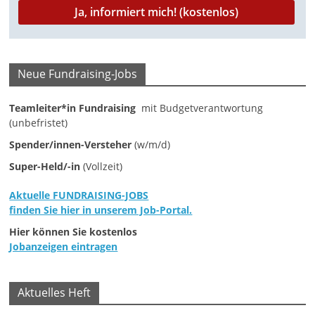
M
a
r
Neue Fundraising-Jobs
k
e
Teamleiter*in Fundraising
mit Budgetverantwortung
t
(unbefristet)
i
Spender/innen-Versteher
(w/m/d)
n
Super-Held/-in
(Vollzeit)
g
|
Aktuelle FUNDRAISING-JOBS
finden Sie hier in unserem Job-Portal.
S
Hier können Sie kostenlos
p
Jobanzeigen eintragen
e
n
Aktuelles Heft
d
e