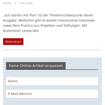
Verein
1 min read
a
g
„Gut starten mit Plan“ ist der Themenschwerpunkt dieser
a
Ausgabe. Weiterhin gibt es wieder interessante Interviews
z
sowie Best Practice aus Projekten und Stiftungen. Mit
kostenloser Leseprobe.
i
n
Weiterlesen
f
ü
r
S
Keine Online-Artikel verpassen
o
z
i
a
l
-