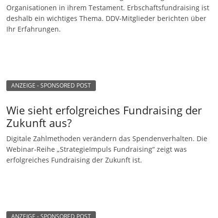
Organisationen in ihrem Testament. Erbschaftsfundraising ist
n
deshalb ein wichtiges Thema. DDV-Mitglieder berichten über
g
Ihr Erfahrungen.
e
n
ANZEIGE - SPONSORED POST
Wie sieht erfolgreiches Fundraising der
Zukunft aus?
Digitale Zahlmethoden verändern das Spendenverhalten. Die
Webinar-Reihe „StrategieImpuls Fundraising“ zeigt was
erfolgreiches Fundraising der Zukunft ist.
ANZEIGE - SPONSORED POST