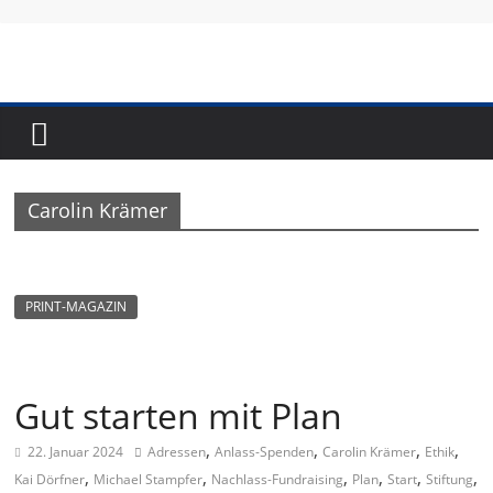
Skip
to
content
Fundraising-
Magazin
Carolin Krämer
B
r
a
PRINT-MAGAZIN
n
c
h
Gut starten mit Plan
e
,
,
,
,
22. Januar 2024
Adressen
Anlass-Spenden
Carolin Krämer
Ethik
n
,
,
,
,
,
,
Kai Dörfner
Michael Stampfer
Nachlass-Fundraising
Plan
Start
Stiftung
m