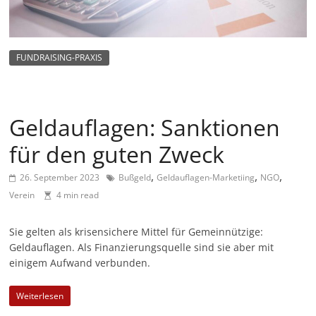
m
a
g
FUNDRAISING-PRAXIS
a
z
i
Geldauflagen: Sanktionen
n
für den guten Zweck
f
ü
,
,
,
26. September 2023
Bußgeld
Geldauflagen-Marketiing
NGO
r
Verein
4 min read
S
o
Sie gelten als krisensichere Mittel für Gemeinnützige:
Geldauflagen. Als Finanzierungsquelle sind sie aber mit
z
einigem Aufwand verbunden.
i
a
Weiterlesen
l