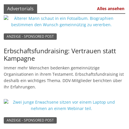
u
Advertorials
Alles ansehen
n
g
e
ANZEIGE - SPONSORED POST
n
Erbschaftsfundraising: Vertrauen statt
Kampagne
Immer mehr Menschen bedenken gemeinnützige
Organisationen in ihrem Testament. Erbschaftsfundraising ist
deshalb ein wichtiges Thema. DDV-Mitglieder berichten über
Ihr Erfahrungen.
ANZEIGE - SPONSORED POST