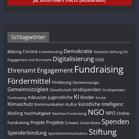
Schlagwörter
Demokratie
Corona
Bildung
Deutsche Stiftung für
Crowdfunding
Digitalisierung
DSEE
Engagement und Ehrenamt
Fundraising
Engagement
Ehrenamt
Fördermittel
Förderung
Gemeinnützige
Gemeinnützigkeit
Großspenden
Gesellschaft
Großspenden-
KI
Kinder
Inklusion
Jugendliche
Fundraising
Kirche
Klimaschutz
künstliche Intelligenz
Kommunikation
Kultur
NGO
NPO
Mailing
Nachhaltigkeit
Online-
Nachlass-Fundraising
Spenden
Projekte
Projekt
Fundraising
Schweiz
Social Media
Stiftung
Spenderbindung
Spenderkommunikation