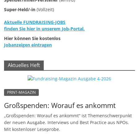
e
Super-Held/-in
(Vollzeit)
n
Aktuelle FUNDRAISING-JOBS
|
finden Sie hier in unserem Job-Portal.
V
Hier können Sie kostenlos
e
Jobanzeigen eintragen
r
e
Aktuelles Heft
i
n
e
|
PRINT-MAGAZIN
S
Großspenden: Worauf es ankommt
t
„Großspenden: Worauf es ankommt“ ist Themenschwerpunkt
i
der neuen Ausgabe. Interviews und Best Practice aus NPOs.
f
Mit kostenloser Leseprobe.
t