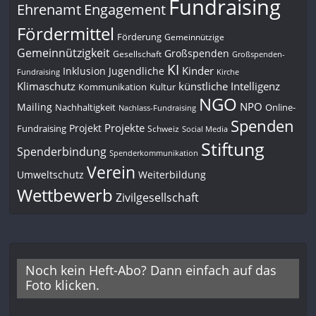
Fundraising
Engagement
Ehrenamt
Fördermittel
Förderung
Gemeinnützige
Gemeinnützigkeit
Großspenden
Gesellschaft
Großspenden-
KI
Kinder
Inklusion
Jugendliche
Fundraising
Kirche
Klimaschutz
künstliche Intelligenz
Kommunikation
Kultur
NGO
NPO
Mailing
Nachhaltigkeit
Online-
Nachlass-Fundraising
Spenden
Projekte
Projekt
Fundraising
Schweiz
Social Media
Stiftung
Spenderbindung
Spenderkommunikation
Verein
Umweltschutz
Weiterbildung
Wettbewerb
Zivilgesellschaft
Noch kein Heft-Abo? Dann einfach auf das
Foto klicken.