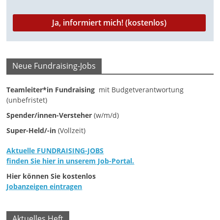
M
a
r
k
Neue Fundraising-Jobs
e
t
Teamleiter*in Fundraising
mit Budgetverantwortung
i
(unbefristet)
n
Spender/innen-Versteher
(w/m/d)
g
Super-Held/-in
(Vollzeit)
|
S
Aktuelle FUNDRAISING-JOBS
finden Sie hier in unserem Job-Portal.
p
Hier können Sie kostenlos
e
Jobanzeigen eintragen
n
d
e
Aktuelles Heft