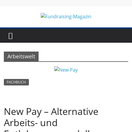
Skip
to
content
Fundraising-
Magazin
Arbeitswelt
B
r
a
FACHBUCH
n
c
h
New Pay – Alternative
e
Arbeits- und
n
m