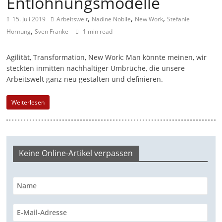
Entlohnungsmodelle
a
,
,
,
15. Juli 2019
Arbeitswelt
Nadine Nobile
New Work
Stefanie
g
,
Hornung
Sven Franke
1 min read
a
z
Agilität, Transformation, New Work: Man könnte meinen, wir
i
steckten inmitten nachhaltiger Umbrüche, die unsere
Arbeitswelt ganz neu gestalten und definieren.
n
f
Weiterlesen
ü
r
S
o
Keine Online-Artikel verpassen
z
i
a
l
-