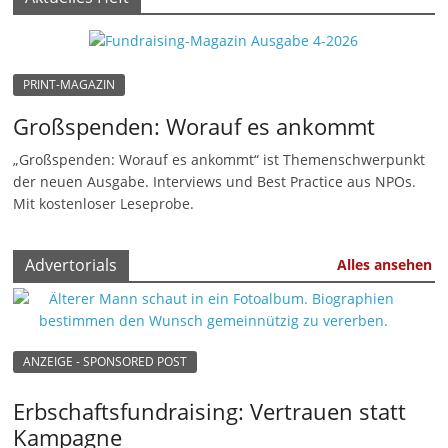
n
|
V
PRINT-MAGAZIN
e
Großspenden: Worauf es ankommt
r
„Großspenden: Worauf es ankommt“ ist Themenschwerpunkt
e
der neuen Ausgabe. Interviews und Best Practice aus NPOs.
i
Mit kostenloser Leseprobe.
n
e
Advertorials
Alles ansehen
|
S
t
i
ANZEIGE - SPONSORED POST
f
Erbschaftsfundraising: Vertrauen statt
t
Kampagne
u