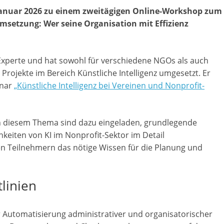
a
 Januar 2026 zu einem zweitägigen Online-Workshop zum
msetzung: Wer seine Organisation mit Effizienz
g
a
z
-Experte und hat sowohl für verschiedene NGOs als auch
i
Projekte im Bereich Künstliche Intelligenz umgesetzt. Er
n
inar
„Künstliche Intelligenz bei Vereinen und Nonprofit-
f
ü
 in diesem Thema sind dazu eingeladen, grundlegende
r
eiten von KI im Nonprofit-Sektor im Detail
S
en Teilnehmern das nötige Wissen für die Planung und
o
z
i
linien
a
l
r Automatisierung administrativer und organisatorischer
-