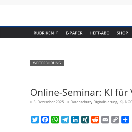
Skip
to
content
RUBRIKEN
E-PAPER
HEFT-ABO
SHOP
WEITERBILDUNG
Online-Seminar: KI fü
,
,
,
3. Dezember 2025
Datenschutz
Digitalisierung
KI
NG
T
F
W
T
L
X
R
E
C
T
w
a
h
e
i
I
e
m
o
e