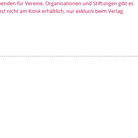
­den für Ver­eine, Orga­ni­sa­tionen und Stif­tungen gibt es
n
st nicht am Kiosk erhältlich, nur exklusiv beim Verlag.
|
V
e
r
e
i
n
e
|
S
t
i
f
t
u