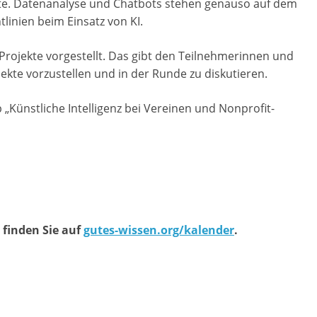
lte. Datenanalyse und Chatbots stehen genauso auf dem
M
inien beim Einsatz von KI.
a
r
Projekte vorgestellt. Das gibt den Teilnehmerinnen und
ekte vorzustellen und in der Runde zu diskutieren.
k
e
Künstliche Intelligenz bei Vereinen und Nonprofit-
t
i
n
g
|
S
 finden Sie auf
gutes-wissen.org/kalender
.
p
e
n
d
e