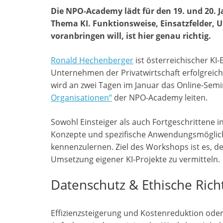
i
c
a
l
n
N
d
a
p
i
Die NPO-Academy lädt für den 19. und 20.
t
e
t
e
k
G
d
i
y
l
Thema KI. Funktionsweise, Einsatzfelder, U
t
b
s
g
e
i
l
L
e
voranbringen will, ist hier genau richtig.
e
o
A
r
d
t
i
n
r
o
p
a
I
n
Ronald Hechenberger
ist österreichischer KI
k
p
m
n
k
Unternehmen der Privatwirtschaft erfolgreich 
wird an zwei Tagen im Januar das Online-Sem
Organisationen“
der NPO-Academy leiten.
Sowohl Einsteiger als auch Fortgeschrittene
Konzepte und spezifische Anwendungsmöglichk
kennenzulernen. Ziel des Workshops ist es, d
Umsetzung eigener KI-Projekte zu vermitteln.
Datenschutz & Ethische Richt
Effizienzsteigerung und Kostenreduktion ode