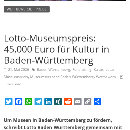
m
WETTBEWERBE + PREISE
a
g
a
Lotto-Museumspreis:
z
i
45.000 Euro für Kultur in
n
Baden-Württemberg
f
,
,
,
ü
21. Mai 2026
Baden-Württemberg
Fundraising
Kultur
Lotto-
,
,
Museumspreis
Museumsverband Baden-Württemberg
Wettbewerb
r
1 min read
S
o
T
F
W
T
L
X
R
E
C
T
z
w
a
h
e
i
I
e
m
o
e
i
i
c
a
l
n
N
d
a
p
i
a
Um Museen in Baden-Württemberg zu fördern,
t
e
t
e
k
G
d
i
y
l
l
schreibt Lotto Baden-Württemberg gemeinsam mit