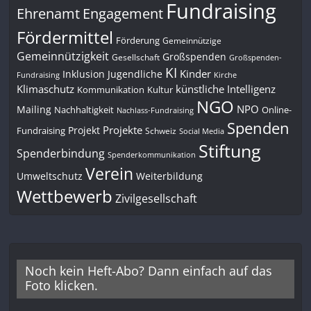
Fundraising
Engagement
Ehrenamt
Fördermittel
Förderung
Gemeinnützige
Gemeinnützigkeit
Großspenden
Gesellschaft
Großspenden-
KI
Kinder
Inklusion
Jugendliche
Fundraising
Kirche
Klimaschutz
künstliche Intelligenz
Kommunikation
Kultur
NGO
NPO
Mailing
Nachhaltigkeit
Online-
Nachlass-Fundraising
Spenden
Projekte
Projekt
Fundraising
Schweiz
Social Media
Stiftung
Spenderbindung
Spenderkommunikation
Verein
Umweltschutz
Weiterbildung
Wettbewerb
Zivilgesellschaft
Noch kein Heft-Abo? Dann einfach auf das
Foto klicken.