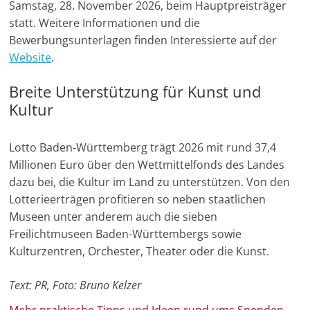
Samstag, 28. November 2026, beim Hauptpreisträger
u
statt. Weitere Informationen und die
n
Bewerbungsunterlagen finden Interessierte auf der
g
Website
.
e
Breite Unterstützung für Kunst und
n
Kultur
Lotto Baden-Württemberg trägt 2026 mit rund 37,4
Millionen Euro über den Wettmittelfonds des Landes
dazu bei, die Kultur im Land zu unterstützen. Von den
Lotterieerträgen profitieren so neben staatlichen
Museen unter anderem auch die sieben
Freilichtmuseen Baden-Württembergs sowie
Kulturzentren, Orchester, Theater oder die Kunst.
Text: PR, Foto: Bruno Kelzer
Mehr prak­ti­sche Tipps und Ideen rund ums Spen­den