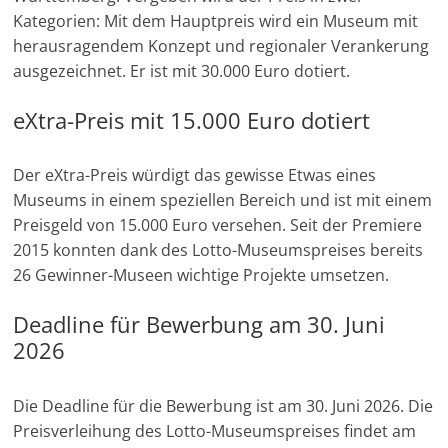
e
Kategorien: Mit dem Hauptpreis wird ein Museum mit
n
herausragendem Konzept und regionaler Verankerung
ausgezeichnet. Er ist mit 30.000 Euro dotiert.
|
V
eXtra-Preis mit 15.000 Euro dotiert
e
r
Der eXtra-Preis würdigt das gewisse Etwas eines
e
Museums in einem speziellen Bereich und ist mit einem
i
Preisgeld von 15.000 Euro versehen. Seit der Premiere
n
2015 konnten dank des Lotto-Museumspreises bereits
e
26 Gewinner-Museen wichtige Projekte umsetzen.
|
Deadline für Bewerbung am 30. Juni
S
2026
t
i
Die Deadline für die Bewerbung ist am 30. Juni 2026. Die
f
Preisverleihung des Lotto-Museumspreises findet am
t