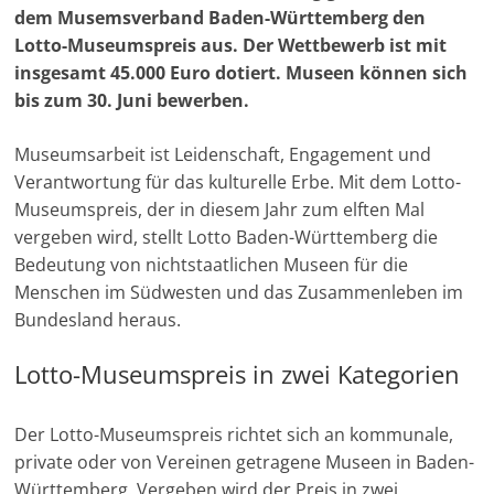
t
b
s
g
e
i
l
L
e
dem Musemsverband Baden-Württemberg den
-
e
o
A
r
d
t
i
n
Lotto-Museumspreis aus. Der Wettbewerb ist mit
M
r
o
p
a
I
n
insgesamt 45.000 Euro dotiert. Museen können sich
a
k
p
m
n
k
bis zum 30. Juni bewerben.
r
k
Museumsarbeit ist Leidenschaft, Engagement und
e
Verantwortung für das kulturelle Erbe. Mit dem Lotto-
t
Museumspreis, der in diesem Jahr zum elften Mal
i
vergeben wird, stellt Lotto Baden-Württemberg die
Bedeutung von nichtstaatlichen Museen für die
n
Menschen im Südwesten und das Zusammenleben im
g
Bundesland heraus.
|
S
Lotto-Museumspreis in zwei Kategorien
p
e
Der Lotto-Museumspreis richtet sich an kommunale,
n
private oder von Vereinen getragene Museen in Baden-
d
Württemberg. Vergeben wird der Preis in zwei