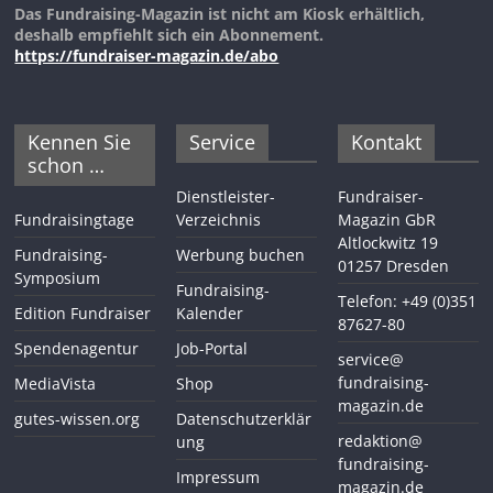
Das Fundraising-Magazin ist nicht am Kiosk erhältlich,
deshalb empfiehlt sich ein Abonnement.
https://fundraiser-magazin.de/abo
Kennen Sie
Service
Kontakt
schon …
Dienstleister-
Fundraiser-
Fundraisingtage
Verzeichnis
Magazin GbR
Altlockwitz 19
Fundraising-
Werbung buchen
01257 Dresden
Symposium
Fundraising-
Telefon: +49 (0)351
Edition Fundraiser
Kalender
87627-80
Spendenagentur
Job-Portal
service@
fundraising-
MediaVista
Shop
magazin.de
gutes-wissen.org
Datenschutzerklär
redaktion@
ung
fundraising-
Impressum
magazin.de