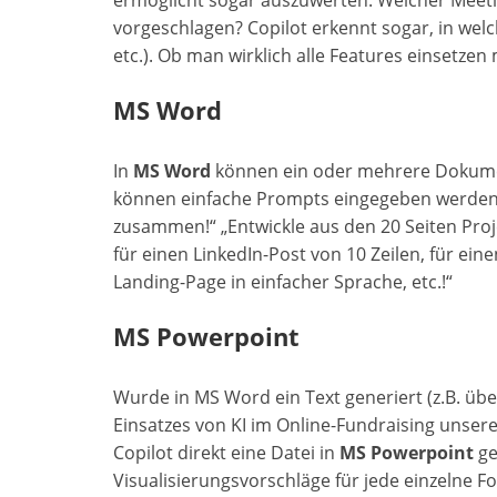
ermöglicht sogar auszuwerten: Welcher Meeti
vorgeschlagen? Copilot erkennt sogar, in wel
etc.). Ob man wirklich alle Features einsetze
MS Word
In
MS Word
können ein oder mehrere Dokume
können einfache Prompts eingegeben werden: 
zusammen!“ „Entwickle aus den 20 Seiten Proje
für einen LinkedIn-Post von 10 Zeilen, für ei
Landing-Page in einfacher Sprache, etc.!“
MS Powerpoint
Wurde in MS Word ein Text generiert (z.B. üb
Einsatzes von KI im Online-Fundraising unsere
Copilot direkt eine Datei in
MS Powerpoint
ge
Visualisierungsvorschläge für jede einzelne 