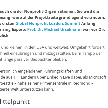
a
, auch die der Nonprofit-Organisationen. Sie wird die
g
ising- wie auf der Projektseite grundlegend verändern.
a
s ersten
Global Nonprofit Leaders Summit
Anfang
z
aising-Experte
Prof. Dr. Michael Urselmann
war vor Ort
i
blick.
n
f
en und kleinen, in den USA und weltweit. Umgekehrt fordert
ü
 schnell einzubringen und mitzugestalten. Beim Tempo der
r
ht lange passiver Beobachter bleiben.
S
 persönlich eingeladenen Führungskräften und
o
de aus 111 Ländern über LinkedIn Live dabei, als Microsoft
z
e/Seattle – nahe seiner Firmenzentrale in Redmond –
i
tierte Welt unterstützen kann.
a
l
ittelpunkt
-