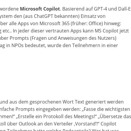
M
gewordene
Microsoft Copilot
. Basierend auf GPT-4 und Dall-E
a
system den (aus ChatGPT bekannten) Einsatz von
r
r alle Apps von Microsoft 365 (früher: Office) hinweg:
k
etc.. In jeder dieser vertrauten Apps kann MS Copilot jetzt
 über Prompts (Fragen und Anweisungen des Nutzers)
e
tag in NPOs bedeutet, wurde den Teilnehmern in einer
t
i
n
g
|
S
p
 und aus dem gesprochenen Wort Text generiert werden
e
infache Prompts eingegeben werden: „Fasse die wichtigsten
n
men!“ „Erstelle ein Protokoll des Meetings!“ „Übersetze da
d
oll über Outlook an den Verteiler ‚Vorstand‘!“ Copilot
e