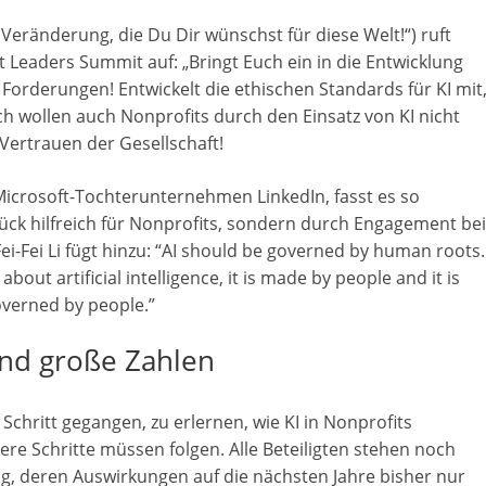
Veränderung, die Du Dir wünschst für diese Welt!“) ruft
 Leaders Summit auf: „Bringt Euch ein in die Entwicklung
n Forderungen! Entwickelt die ethischen Standards für KI mit
ich wollen auch Nonprofits durch den Einsatz von KI nicht
Vertrauen der Gesellschaft!
 Microsoft-Tochterunternehmen LinkedIn, fasst es so
lück hilfreich für Nonprofits, sondern durch Engagement bei
Fei-Fei Li fügt hinzu: “AI should be governed by human roots.
 about artificial intelligence, it is made by people and it is
overned by people.”
 und große Zahlen
Schritt gegangen, zu erlernen, wie KI in Nonprofits
re Schritte müssen folgen. Alle Beteiligten stehen noch
g, deren Auswirkungen auf die nächsten Jahre bisher nur