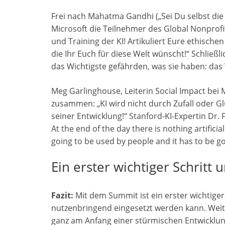
Frei nach Mahatma Gandhi („Sei Du selbst die 
Microsoft die Teilnehmer des Global Nonprofit
und Training der KI! Artikuliert Eure ethische
die Ihr Euch für diese Welt wünscht!“ Schließl
das Wichtigste gefährden, was sie haben: das 
Meg Garlinghouse, Leiterin Social Impact bei
zusammen: „KI wird nicht durch Zufall oder G
seiner Entwicklung!“ Stanford-KI-Expertin Dr. 
At the end of the day there is nothing artificial
going to be used by people and it has to be g
Ein erster wichtiger Schritt
Fazit:
Mit dem Summit ist ein erster wichtiger 
nutzenbringend eingesetzt werden kann. Weite
ganz am Anfang einer stürmischen Entwicklun