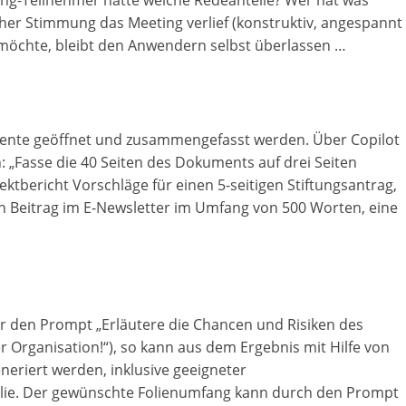
ng-Teilnehmer hatte welche Redeanteile? Wer hat was
n
cher Stimmung das Meeting verlief (konstruktiv, angespannt
|
n möchte, bleibt den Anwendern selbst überlassen …
V
e
r
nte geöffnet und zusammengefasst werden. Über Copilot
e
„Fasse die 40 Seiten des Dokuments auf drei Seiten
i
ktbericht Vorschläge für einen 5-seitigen Stiftungsantrag,
n
nen Beitrag im E-Newsletter im Umfang von 500 Worten, eine
e
|
S
t
i
er den Prompt „Erläutere die Chancen und Risiken des
r Organisation!“), so kann aus dem Ergebnis mit Hilfe von
f
neriert werden, inklusive geeigneter
t
Folie. Der gewünschte Folienumfang kann durch den Prompt
u