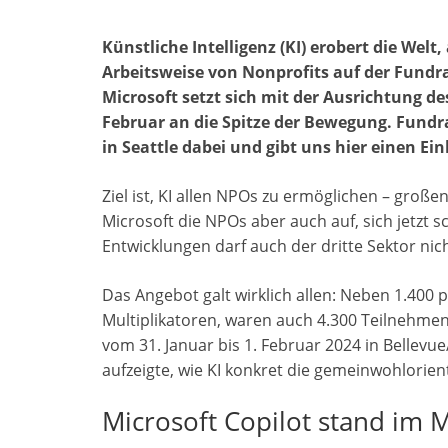
w
a
h
e
i
I
e
m
o
e
i
c
a
l
n
N
d
a
p
i
Künstliche Intelligenz (KI) erobert die Welt
t
e
t
e
k
G
d
i
y
l
Arbeitsweise von Nonprofits auf der Fundra
t
b
s
g
e
i
l
L
e
Microsoft setzt sich mit der Ausrichtung de
e
o
A
r
d
t
i
n
Februar an die Spitze der Bewegung. Fundr
r
o
p
a
I
n
in Seattle dabei und gibt uns hier einen Ein
k
p
m
n
k
Ziel ist, KI allen NPOs zu ermöglichen – groß
Microsoft die NPOs aber auch auf, sich jetzt
Entwicklungen darf auch der dritte Sektor nic
Das Angebot galt wirklich allen: Neben 1.400
Multiplikatoren, waren auch 4.300 Teilnehmen
vom 31. Januar bis 1. Februar 2024 in Bellevu
aufzeigte, wie KI konkret die gemeinwohlorien
Microsoft Copilot stand im M