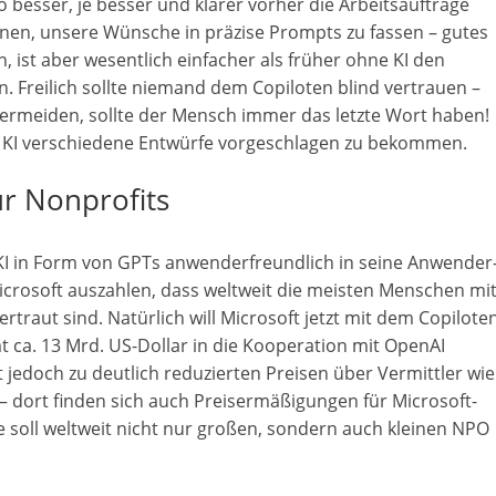
 besser, je besser und klarer vorher die Arbeitsaufträge
rnen, unsere Wünsche in präzise Prompts zu fassen – gutes
n, ist aber wesentlich einfacher als früher ohne KI den
 Freilich sollte niemand dem Copiloten blind vertrauen –
 vermeiden, sollte der Mensch immer das letzte Wort haben!
er KI verschiedene Entwürfe vorgeschlagen zu bekommen.
ür Nonprofits
 KI in Form von GPTs anwenderfreundlich in seine Anwender
 Microsoft auszahlen, dass weltweit die meisten Menschen mi
raut sind. Natürlich will Microsoft jetzt mit dem Copilote
t ca. 13 Mrd. US-Dollar in die Kooperation mit OpenAI
nt jedoch zu deutlich reduzierten Preisen über Vermittler wie
– dort finden sich auch Preisermäßigungen für Microsoft-
 soll weltweit nicht nur großen, sondern auch kleinen NPO