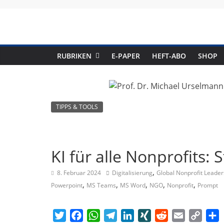
Skip
to
content
RUBRIKEN
E-PAPER
HEFT-ABO
SHOP
TIPPS & TOOLS
KI für alle Nonprofits: 
,
8. Februar 2024
Digitalisierung
Global Nonprofit Leade
,
,
,
,
,
Powerpoint
MS Teams
MS Word
NGO
Nonprofit
Prompt
T
F
W
T
L
X
R
E
C
T