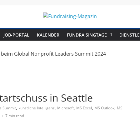
Fundraising-
JOB-PORTAL
KALENDER
FUNDRAISINGTAGE
DIENSTLE
Magazin
B
r
a
n
Startschuss in Seattle
c
,
,
,
,
,
rs Summit
künstliche Intelligenz
Microsoft
MS Excel
MS Outlook
MS
h
7 min read
e
n
m