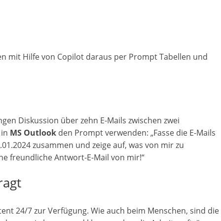
n
g
e
n
n mit Hilfe von Copilot daraus per Prompt Tabellen und
angen Diskussion über zehn E-Mails zwischen zwei
 in
MS Outlook
den Prompt verwenden: „Fasse die E-Mails
.01.2024 zusammen und zeige auf, was von mir zu
ine freundliche Antwort-E-Mail von mir!“
ragt
stent 24/7 zur Verfügung. Wie auch beim Menschen, sind die