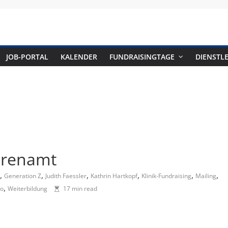
Fundraising-
JOB-PORTAL
KALENDER
FUNDRAISINGTAGE
DIENSTLE
Magazin
B
r
a
n
Ehrenamt
c
,
,
,
,
,
,
Generation Z
Judith Faessler
Kathrin Hartkopf
Klinik-Fundraising
Mailing
h
,
eo
Weiterbildung
17 min read
e
n
m