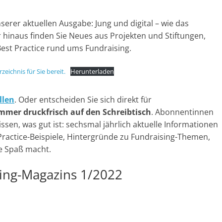
a
rer aktuellen Ausgabe: Jung und digital – wie das
g
er hinaus finden Sie Neues aus Projekten und Stiftungen,
a
st Practice rund ums Fundraising.
z
i
eichnis für Sie bereit.
Herunterladen
n
f
llen
. Oder entscheiden Sie sich direkt für
ü
mmer druckfrisch auf den Schreibtisch
. Abonnentinnen
r
en, was gut ist: sechsmal jährlich aktuelle Informationen
S
Practice-Beispiele, Hintergründe zu Fundraising-Themen,
o
ie Spaß macht.
z
sing-Magazins 1/2022
i
a
l
-