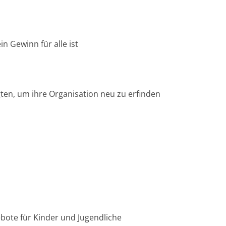
n
g
e
 Gewinn für alle ist
n
gten, um ihre Organisation neu zu erfinden
bote für Kinder und Jugendliche