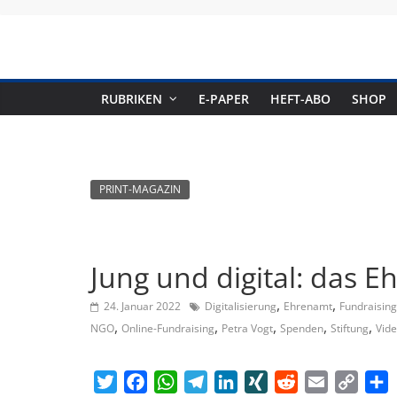
Skip
to
content
RUBRIKEN
E-PAPER
HEFT-ABO
SHOP
PRINT-MAGAZIN
Jung und digital: das 
,
,
24. Januar 2022
Digitalisierung
Ehrenamt
Fundraising
,
,
,
,
,
NGO
Online-Fundraising
Petra Vogt
Spenden
Stiftung
Vid
T
F
W
T
L
X
R
E
C
T