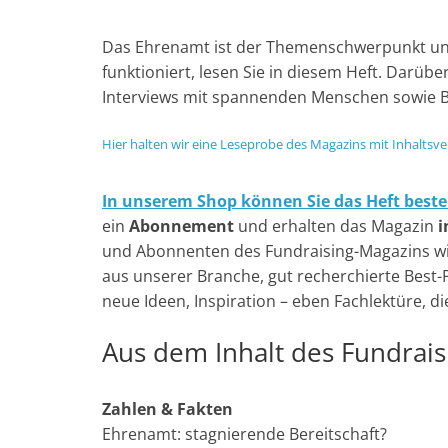
w
a
h
e
i
I
e
m
o
e
i
c
a
l
n
N
d
a
p
i
Das Ehrenamt ist der Themenschwerpunkt unse
t
e
t
e
k
G
d
i
y
l
funktioniert, lesen Sie in diesem Heft. Darüb
t
b
s
g
e
i
l
L
e
Interviews mit spannenden Menschen sowie Be
e
o
A
r
d
t
i
n
r
o
p
a
I
n
Hier halten wir eine Leseprobe des Magazins mit Inhaltsverz
k
p
m
n
k
In unserem Shop können Sie das Heft beste
ein
Abonnement
und erhalten das Magazin
i
und Abonnenten des Fundraising-Magazins wiss
aus unserer Branche, gut recherchierte Best-
neue Ideen, Inspiration – eben Fachlektüre, d
Aus dem Inhalt des Fundrai
Zahlen & Fakten
Ehrenamt: stagnierende Bereitschaft?