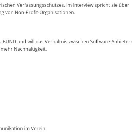
­rischen Verfassungs­schutzes. Im Interview spricht sie über
n
g von Non-Profit-Organisationen.
|
V
e
r
 des BUND und will das Verhältnis zwischen Software-Anbieter
e
mehr Nachhaltigkeit.
i
n
e
|
S
t
i
f
t
unikation im Verein
u