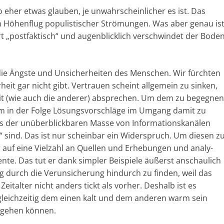
a
o eher et­was glauben, je un­wahr­schein­licher es ist. Das
Hö­hen­flug po­pu­lis­ti­scher Strö­mun­gen. Was aber genau is
g
 „post­fak­tisch“ und au­gen­blick­lich verschwindet der Bode
a
z
i
e Ängste und Un­sicher­hei­ten des Men­schen. Wir fürch­ten
n
eit gar nicht gibt. Ver­trau­en scheint all­ge­mein zu sinken,
f
ig­keit (wie auch die an­de­rer) ab­spre­chen. Um dem zu begegnen
ü
um in der Fol­ge Lö­sungs­vor­schlä­ge im Umgang da­mit zu
r
s der un­über­blickbaren Mas­se von In­for­ma­tions­ka­nä­len
rt“ sind. Das ist nur scheinbar ein Wider­spruch. Um diesen z
S
r auf eine Vielzahl an Quellen und Er­he­bungen und analy­
o
umente. Das tut er dank simpler Beispiele äußerst anschaulich
z
 durch die Ver­un­siche­rung hindurch zu finden, weil das
i
italter nicht anders tickt als vorher. Deshalb ist es
a
 gleichzeitig dem einen kalt und dem anderen warm sein
l
umgehen können.
-