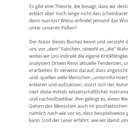
i
c
a
l
n
N
d
a
p
i
Es gibt eine Theorie, die besagt, dass wir des­t
t
e
t
e
k
G
d
i
y
l
erklärt aber noch lange nicht den schein­ba­ren 
t
b
s
g
e
i
l
L
e
denn nun los? Wie­so er­fin­det jemand das Wort
e
o
A
r
d
t
i
n
unter unseren Fü­ßen?
r
o
p
a
I
n
k
p
m
n
k
Der Autor dieses Buches kennt und ver­steht di
uns vor „dem“ Fal­schen, ob­wohl es „die“ Wahr­h
wobei wir uns in­di­rekt die ei­ge­ne Kri­tik­fä­h
analy­siert Ort­win Renn aktuelle Ten­den­zen, 
erarbeiten. Er ver­weist darauf, dass an­ge­sicht
und -quellen viele Men­schen „un­ter­in­for­mie
er­klä­ren und aufzulösen, stützt sich der Auto
siert diese mittels wis­sen­schaft­licher Instr
und nachvollziehbar. Ihm gelingt es, einen Weg
Gehirn des Menschen auch im postfaktischen Ze
nämlich nach wie vor so, dass beispielsweise
kann. Und der Leser erfährt, wie wir damit 