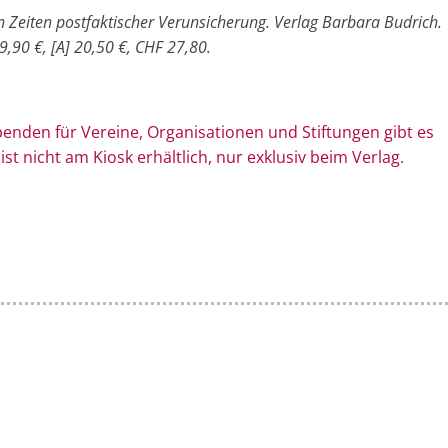
M
n Zeiten postfaktischer Verunsicherung. Verlag Barbara Budrich.
,90 €, [A] 20,50 €, CHF 27,80.
a
r
k
­den für Ver­eine, Orga­ni­sa­tionen und Stif­tungen gibt es
e
st nicht am Kiosk erhältlich, nur exklusiv beim Verlag.
t
i
n
g
|
S
p
e
n
d
e