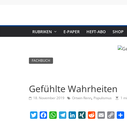
Skip
to
content
RUBRIKEN
E-PAPER
HEFT-ABO
SHOP
FACHBUCH
Gefühlte Wahrheiten
,
18. November 2019
Ortwin Renn
Populismus
1 m
T
F
W
T
L
X
R
E
C
T
w
a
h
e
i
I
e
m
o
e