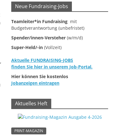
Neue Fundraising-Jobs
t
Teamleiter*in Fundraising
mit
n
Budgetverantwortung (unbefristet)
Spender/innen-Versteher
(w/m/d)
Super-Held/-in
(Vollzeit)
Aktuelle FUNDRAISING-JOBS
,
finden Sie hier in unserem Job-Portal.
Hier können Sie kostenlos
Jobanzeigen eintragen
u
Aktuelles Heft
PRINT-MAGAZIN