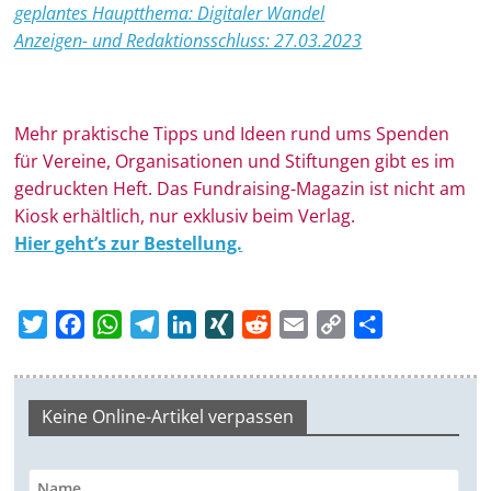
geplantes Hauptthema: Digitaler Wandel
Anzeigen- und Redaktionsschluss: 27.03.2023
Mehr prak­ti­sche Tipps und Ideen rund ums Spen­den
für Ver­eine, Orga­ni­sa­tionen und Stif­tungen gibt es im
ge­druckten Heft. Das Fundraising-Magazin ist nicht am
Kiosk erhältlich, nur exklusiv beim Verlag.
Hier geht’s zur Bestellung.
T
F
W
T
L
X
R
E
C
T
w
a
h
e
i
I
e
m
o
e
i
c
a
l
n
N
d
a
p
i
t
e
t
e
k
G
d
i
y
l
Keine Online-Artikel verpassen
t
b
s
g
e
i
l
L
e
e
o
A
r
d
t
i
n