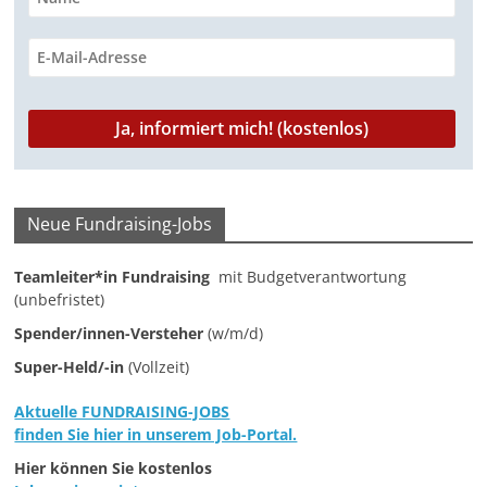
r
o
p
a
I
n
k
p
m
n
k
Neue Fundraising-Jobs
Teamleiter*in Fundraising
mit Budgetverantwortung
(unbefristet)
Spender/innen-Versteher
(w/m/d)
Super-Held/-in
(Vollzeit)
Aktuelle FUNDRAISING-JOBS
finden Sie hier in unserem Job-Portal.
Hier können Sie kostenlos