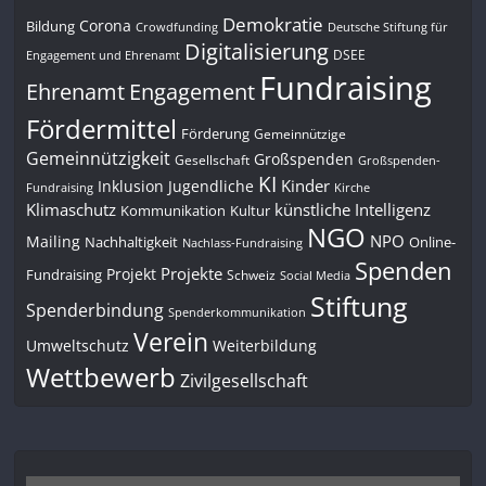
Demokratie
Corona
Bildung
Deutsche Stiftung für
Crowdfunding
Digitalisierung
DSEE
Engagement und Ehrenamt
Fundraising
Engagement
Ehrenamt
Fördermittel
Förderung
Gemeinnützige
Gemeinnützigkeit
Großspenden
Gesellschaft
Großspenden-
KI
Kinder
Inklusion
Jugendliche
Fundraising
Kirche
Klimaschutz
künstliche Intelligenz
Kommunikation
Kultur
NGO
NPO
Mailing
Nachhaltigkeit
Online-
Nachlass-Fundraising
Spenden
Projekte
Projekt
Fundraising
Schweiz
Social Media
Stiftung
Spenderbindung
Spenderkommunikation
Verein
Umweltschutz
Weiterbildung
Wettbewerb
Zivilgesellschaft