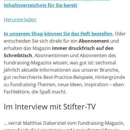
Inhaltsverzeichnis für Sie bereit
-
M
Herunterladen
a
r
In unserem Shop können Sie das Heft bestellen
. Oder
k
entscheiden Sie sich direkt für ein
Abonnement
und
e
erhalten das Magazin
immer druckfrisch auf den
t
Schreibtisch
. Abonnentinnen und Abonnenten des
i
Fundraising-Magazins wissen, was gut ist: sechsmal
jährlich aktuelle Informationen aus unserer Branche,
n
gut recherchierte Best-Practice-Beispiele, Hintergründe
g
zu Fundraising-Themen, neue Ideen, Inspiration – eben
|
Fachlektüre, die Spaß macht.
S
p
Im Interview mit Stifter-TV
e
n
… verrät Matthias Daberstiel vom Fundraising-Magazin,
d