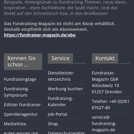
Beispiele, Hintergründe zu Fundraising-Themen, neue Ideen,
Inspiration – eben Fachlektüre, die Spaß macht. Und das
direkt auf den Schreibtisch bzw. in den Briefkasten!
Das Fundraising-Magazin ist nicht am Kiosk erhältlich,
deshalb empfiehlt sich ein Abonnement.
https://fundraiser-magazin.de/abo
Kennen Sie
Service
Kontakt
schon …
Dienstleister-
Fundraiser-
Fundraisingtage
Verzeichnis
Magazin GbR
Altlockwitz 19
Fundraising-
Werbung buchen
01257 Dresden
Symposium
Fundraising-
Telefon: +49 (0)351
Edition Fundraiser
Kalender
87627-80
Spendenagentur
Job-Portal
service@
fundraising-
MediaVista
Shop
magazin.de
gutes-wissen.org
Datenschutzerklär