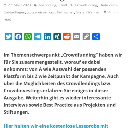
,
,
,
,
m
27. März 2023
Ausbildung
ChatGPT
Crowdfunding
Duda Zeco
,
,
,
Geldauflagen
gutes-wissen.org
Kai Fischer
Stefan Wallner
4 min
a
read
g
a
T
F
W
T
L
X
R
E
C
T
z
w
a
h
e
i
I
e
m
o
e
i
i
c
a
l
n
N
d
a
p
i
n
Im Themenschwerpunkt „Crowdfunding“ haben wir
t
e
t
e
k
G
d
i
y
l
f
für Sie zusammengestellt, worauf es dabei
t
b
s
g
e
i
l
L
e
ankommt: von A wie Auswahl der passenden
ü
e
o
A
r
d
t
i
n
Plattform bis Z wie Zeitpunkt der Kampagne. Auch
r
r
o
p
a
I
n
über die Möglichkeiten des Crowdlendings bzw.
S
k
p
m
n
k
Crowdinvestings erfahren Sie einiges in dieser
o
Ausgabe. Weiterhin gibt es wieder interessante
z
Interviews sowie Best Practice aus Projekten und
i
Stiftungen.
a
l
Hier halten wir eine kostenlose Leseprobe mit