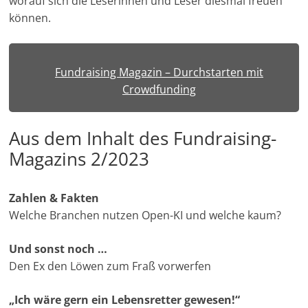
worauf sich die Leserinnen und Leser diesmal freuen
e
können.
n
|
V
Fundraising Magazin – Durchstarten mit
e
Crowdfunding
r
e
Aus dem Inhalt des Fundraising-
i
Magazins 2/2023
n
e
Zahlen & Fakten
|
Welche Branchen nutzen Open-KI und welche kaum?
S
t
Und sonst noch …
i
Den Ex den Löwen zum Fraß vorwerfen
f
„Ich wäre gern ein Lebensretter gewesen!“
t