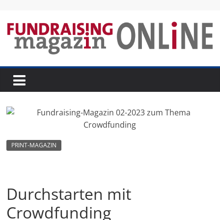
Skip
to
content
Fundraising-
Magazin
B
r
PRINT-MAGAZIN
a
n
c
h
Durchstarten mit
e
Crowdfunding
n