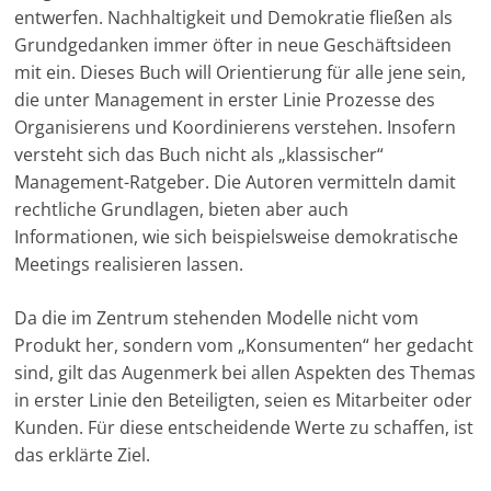
e
o
A
r
d
t
i
n
entwerfen. Nachhaltigkeit und Demokratie fließen als
-
r
o
p
a
I
n
Grundgedanken immer öfter in neue Geschäftsideen
M
k
p
m
n
k
mit ein. Dieses Buch will Orientierung für alle jene sein,
a
die unter Management in erster Linie Prozesse des
r
Organisierens und Koordinierens verstehen. Insofern
k
versteht sich das Buch nicht als „klassischer“
e
Management-Ratgeber. Die Autoren vermitteln damit
t
rechtliche Grundlagen, bieten aber auch
i
Informationen, wie sich beispielsweise demokratische
Meetings realisieren lassen.
n
g
Da die im Zentrum stehenden Modelle nicht vom
|
Produkt her, sondern vom „Konsumenten“ her gedacht
S
sind, gilt das Augenmerk bei allen Aspekten des Themas
p
in erster Linie den Beteiligten, seien es Mitarbeiter oder
e
Kunden. Für diese entscheidende Werte zu schaffen, ist
n
das erklärte Ziel.
d