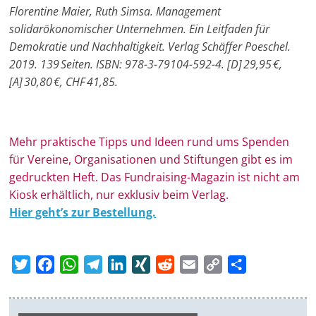
Florentine Maier, Ruth Simsa. Management
e
solidarökonomischer Unternehmen. Ein Leitfaden für
n
Demokratie und Nachhaltigkeit. Verlag Schäffer Poeschel.
|
2019. 139 Seiten. ISBN: 978-3-79104-592-4. [D] 29,95 €,
V
[A] 30,80 €, CHF 41,85.
e
r
e
Mehr prak­ti­sche Tipps und Ideen rund ums Spen­den
i
für Ver­eine, Orga­ni­sa­tionen und Stif­tungen gibt es im
n
ge­druckten Heft. Das Fundraising-Magazin ist nicht am
e
Kiosk erhältlich, nur exklusiv beim Verlag.
|
Hier geht’s zur Bestellung.
S
t
T
F
W
T
L
X
R
E
C
T
i
w
a
h
e
i
I
e
m
o
e
f
i
c
a
l
n
N
d
a
p
i
t