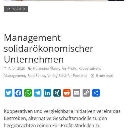
m
FACHBUCH
a
g
a
Management
z
i
solidarökonomischer
n
Unternehmen
f
,
,
,
ü
7. Juli 2020
Florentine Maier
For-Profit
Kooperativen
,
,
Management
Ruth Simsa
Verlag Schäffer Poeschel
0 min read
r
S
T
F
W
T
L
X
R
E
C
T
o
w
a
h
e
i
I
e
m
o
e
z
i
c
a
l
n
N
d
a
p
i
i
Kooperativen und vergleichbare Initiativen vereint das
t
e
t
e
k
G
d
i
y
l
a
Bestreben, alternative Geschäftsmodelle zu den
t
b
s
g
e
i
l
L
e
l
hergebrachten reinen For-Profit-Modellen zu