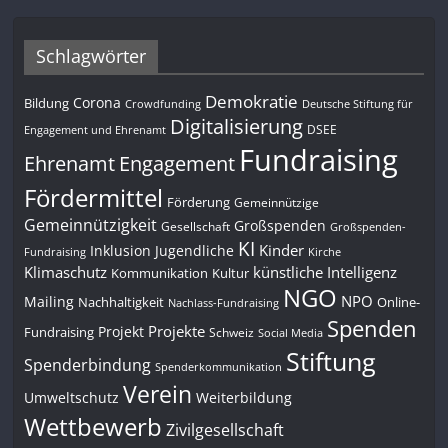
Schlagwörter
Demokratie
Corona
Bildung
Deutsche Stiftung für
Crowdfunding
Digitalisierung
DSEE
Engagement und Ehrenamt
Fundraising
Engagement
Ehrenamt
Fördermittel
Förderung
Gemeinnützige
Gemeinnützigkeit
Großspenden
Gesellschaft
Großspenden-
KI
Kinder
Inklusion
Jugendliche
Fundraising
Kirche
Klimaschutz
künstliche Intelligenz
Kommunikation
Kultur
NGO
NPO
Mailing
Nachhaltigkeit
Online-
Nachlass-Fundraising
Spenden
Projekte
Projekt
Fundraising
Schweiz
Social Media
Stiftung
Spenderbindung
Spenderkommunikation
Verein
Umweltschutz
Weiterbildung
Wettbewerb
Zivilgesellschaft